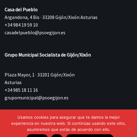
Casa del Pueblo
Argandona, 4 Bis · 33208 Gijón/Xixón Asturias
+34 984 19 59 10
casadelpueblo@psoegijon.es
Grupo Municipal Socialista de Gijón/Xixón
Plaza Mayor, 1 · 33201 Gijón/Xixón
Asturias
+34 985 18 11 16
grupomunicipal@psoegijon.es
Usamos cookies para asegurar que te damos la mejor
©{current_year} Agrupación Municipal Socialista de
experiencia en nuestra web. Si continúas usando este sitio,
Gijón/Xixón.
asumiremos que estás de acuerdo con ello.