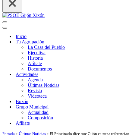
Menú
de
Menú
navegación
de
Inicio
navegación
Tu Agrupación
La Casa del Pueblo
Ejecutiva
Historia
Afíliate
Documentos
Actividades
Agenda
Últimas Noticias
Revista
Videoteca
Buzón
Grupo Municipal
Actualidad
Composición
Afíliate
Portada
»
Últimas Noticias
»
El Principado dice que Gijón es «una referencia»