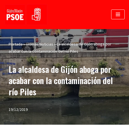
Saltar
al
contenido
Portada
»
Últimas Noticias
»
La alcaldesa de Gijón aboga por
acabar con la contaminación del río Piles
La alcaldesa de Gijón aboga por
acabar con la contaminación del
río Piles
19/12/2019