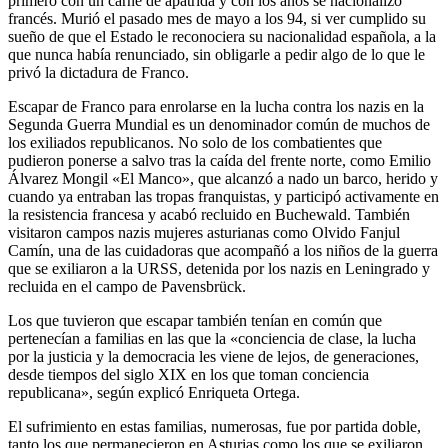
primero con un carné de apátrida y con los años se nacionalizó
francés. Murió el pasado mes de mayo a los 94, si ver cumplido su
sueño de que el Estado le reconociera su nacionalidad española, a la
que nunca había renunciado, sin obligarle a pedir algo de lo que le
privó la dictadura de Franco.
Escapar de Franco para enrolarse en la lucha contra los nazis en la
Segunda Guerra Mundial es un denominador común de muchos de
los exiliados republicanos. No solo de los combatientes que
pudieron ponerse a salvo tras la caída del frente norte, como Emilio
Álvarez Mongil «El Manco», que alcanzó a nado un barco, herido y
cuando ya entraban las tropas franquistas, y participó activamente en
la resistencia francesa y acabó recluido en Buchewald. También
visitaron campos nazis mujeres asturianas como Olvido Fanjul
Camín, una de las cuidadoras que acompañó a los niños de la guerra
que se exiliaron a la URSS, detenida por los nazis en Leningrado y
recluida en el campo de Pavensbrück.
Los que tuvieron que escapar también tenían en común que
pertenecían a familias en las que la «conciencia de clase, la lucha
por la justicia y la democracia les viene de lejos, de generaciones,
desde tiempos del siglo XIX en los que toman conciencia
republicana», según explicó Enriqueta Ortega.
El sufrimiento en estas familias, numerosas, fue por partida doble,
tanto los que permanecieron en Asturias como los que se exiliaron.