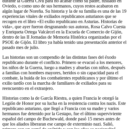
durante la Guerra Civil para no acabar como su padre, fusilado en
Oviedo, o como uno de sus hermanos, cuyos restos acabaron en
algún lugar de Noreña. Su historia y la de su familia es una de las 19
experiencias vitales de exiliados republicanos asturianos que se
recogen en el libro «El exilio republicano en Asturias. Historias de
vida», que ayer fueron desgranando sus autoras, Rosa Calvo Cuesta
y Enriqueta Ortega Valcárcel en la Escuela de Comercio de Gijón,
dentro de las II Jornadas de Memoria Histórica organizadas por el
PSOE de Gijón. El libro ya había tenido una presentación anterior el
pasado mes de julio.
Las historias son un compendio de las distintas fases del éxodo
republicano durante el conflicto. Primero se evacuó a los menores,
los niños de la Guerra, luego a madres y abuelas con niños, después
a familias con hombres mayores, heridos o sin capacidad para el
combate, la huida de los combatientes republicanos y por último el
exilio tardío con la marcha de familiares de exiliados para su
reencuentro en el extranjero.
Historias como la de García Riestra, a quien Francia le otorgó la
Legión de Honor por su lucha en la resistencia contra los nazis. Este
republicano asturiano, que llegó a Francia con su madre y varios
hermanos fue detenido por la Gestapo, fue el último superviviente
español del campo de Buchewald, donde pasó 15 meses antes de
que los aliados liberaran ese campo de exterminio nazi. Salió,