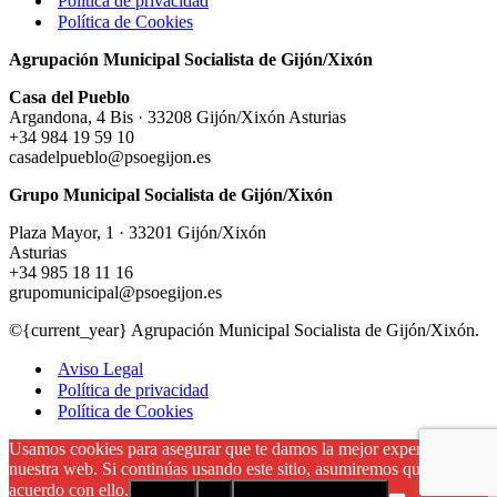
Política de privacidad
Política de Cookies
Agrupación Municipal Socialista de Gijón/Xixón
Casa del Pueblo
Argandona, 4 Bis · 33208 Gijón/Xixón Asturias
+34 984 19 59 10
casadelpueblo@psoegijon.es
Grupo Municipal Socialista de Gijón/Xixón
Plaza Mayor, 1 · 33201 Gijón/Xixón
Asturias
+34 985 18 11 16
grupomunicipal@psoegijon.es
©{current_year} Agrupación Municipal Socialista de Gijón/Xixón.
Aviso Legal
Política de privacidad
Política de Cookies
Usamos cookies para asegurar que te damos la mejor experiencia en
nuestra web. Si continúas usando este sitio, asumiremos que estás de
acuerdo con ello.
Aceptar
No
Política de privacidad