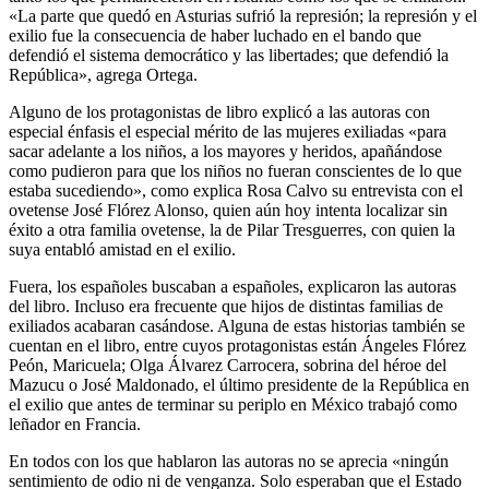
«La parte que quedó en Asturias sufrió la represión; la represión y el
exilio fue la consecuencia de haber luchado en el bando que
defendió el sistema democrático y las libertades; que defendió la
República», agrega Ortega.
Alguno de los protagonistas de libro explicó a las autoras con
especial énfasis el especial mérito de las mujeres exiliadas «para
sacar adelante a los niños, a los mayores y heridos, apañándose
como pudieron para que los niños no fueran conscientes de lo que
estaba sucediendo», como explica Rosa Calvo su entrevista con el
ovetense José Flórez Alonso, quien aún hoy intenta localizar sin
éxito a otra familia ovetense, la de Pilar Tresguerres, con quien la
suya entabló amistad en el exilio.
Fuera, los españoles buscaban a españoles, explicaron las autoras
del libro. Incluso era frecuente que hijos de distintas familias de
exiliados acabaran casándose. Alguna de estas historias también se
cuentan en el libro, entre cuyos protagonistas están Ángeles Flórez
Peón, Maricuela; Olga Álvarez Carrocera, sobrina del héroe del
Mazucu o José Maldonado, el último presidente de la República en
el exilio que antes de terminar su periplo en México trabajó como
leñador en Francia.
En todos con los que hablaron las autoras no se aprecia «ningún
sentimiento de odio ni de venganza. Solo esperaban que el Estado