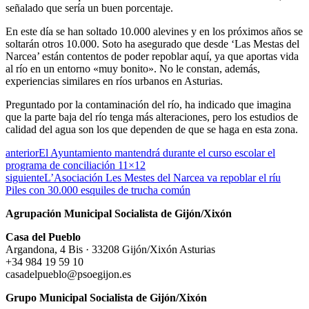
señalado que sería un buen porcentaje.
En este día se han soltado 10.000 alevines y en los próximos años se
soltarán otros 10.000. Soto ha asegurado que desde ‘Las Mestas del
Narcea’ están contentos de poder repoblar aquí, ya que aportas vida
al río en un entorno «muy bonito». No le constan, además,
experiencias similares en ríos urbanos en Asturias.
Preguntado por la contaminación del río, ha indicado que imagina
que la parte baja del río tenga más alteraciones, pero los estudios de
calidad del agua son los que dependen de que se haga en esta zona.
anterior
El Ayuntamiento mantendrá durante el curso escolar el
programa de conciliación 11×12
siguiente
L’Asociación Les Mestes del Narcea va repoblar el ríu
Piles con 30.000 esquiles de trucha común
Agrupación Municipal Socialista de Gijón/Xixón
Casa del Pueblo
Argandona, 4 Bis · 33208 Gijón/Xixón Asturias
+34 984 19 59 10
casadelpueblo@psoegijon.es
Grupo Municipal Socialista de Gijón/Xixón