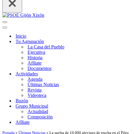
Menú
de
Menú
navegación
de
Inicio
navegación
Tu Agrupación
La Casa del Pueblo
Ejecutiva
Historia
Afíliate
Documentos
Actividades
Agenda
Últimas Noticias
Revista
Videoteca
Buzón
Grupo Municipal
Actualidad
Composición
Afíliate
Portada
»
Últimas Noticias
»
La suelta de 10.000 alevines de trucha en el Piles