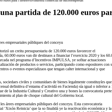
00 euros para’l desenvolvimientu comercial de microempresas
na partida de 120.000 euros par
ees empresariales públiques del conceyu
rizó un creitu presupuestariu de 120.000 euros favorecer el
 60.000 euros van dir destinaos a financiar l’exerciciu 2020 y los 60
nmarcada nel programa d’Incentivos IMPULSA, ye sofitar actuaciones
alización de productos o servicios, participando como espositores con 
entros o eventos especializaos que tengan calter internacional y que
es, sociedaes civiles y comunidaes de bienes legalmente constituyíes que
ensal definitiva d’entamu d’actividá en Facienda) sía igual o inferior a
ue de la Industria Cultural y Creativo una y bones la convocatoria pret
mientu al plan de choque cultural del Gobiernu local.
les árees empresariales públiques del conceyu. Esta convocatoria
al ‘Xixón Reinicia’ que la so finalidá ye la reactivación económica y la