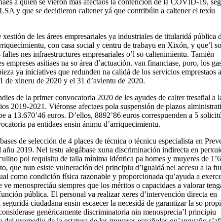
inaes a quien se vieron más afectaos la contención de la COVID-19, se
A y que se decidieron caltener yá que contribúin a caltener el texíu
xestión de les árees empresariales ya industriales de titularidá pública 
riquecimientu, con casa social y centru de trabayu en Xixón, y que’l s
es faltes nes infraestructures empresariales o’l so caltenimientu. Tamién
s empreses asitiaes na so área d’actuación. van financiase, poro, los ga
ieza ya iniciatives que redunden na calidá de los servicios emprestaos a
 1 de xineru de 2020 y el 31 d’avientu de 2020.
dies de la primer convocatoria 2020 de les ayudes de calter tresañal a l
ios 2019-2021. Viéronse afectaes pola suspensión de plazos alministrat
e a 13.670’46 euros. D’ellos, 8892’86 euros correspuenden a 5 solicit
vocatoria pa entidaes ensin ánimu d’arriquecimientu.
 bases de selección de 4 places de técnica o técnicu especialista en Pre
l añu 2019. Nel testu alegábase xuna discriminación indirecta en perxui
lino pol requisitu de talla mínima idéntica pa homes y muyeres de 1’
to, que nun esiste vulneración del principiu d’igualdá nel accesu a la f
igual como condición física razonable y proporcionada qu’ayuda a exerc
 se ve menospreciáu siempres que los méritos o capacidaes a valorar ten
unción pública. El personal va realizar xeres d’intervención directa en
a seguridá ciudadana ensin escaecer la necesidá de garantizar la so prop
onsiderase genéricamente discriminatoria nin menosprecia’l principiu
 del promediu de la estatura de les muyeres españoles qu’anguaño s’afi