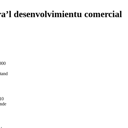
a’l desenvolvimientu comercial
.000
stand
 10
ende