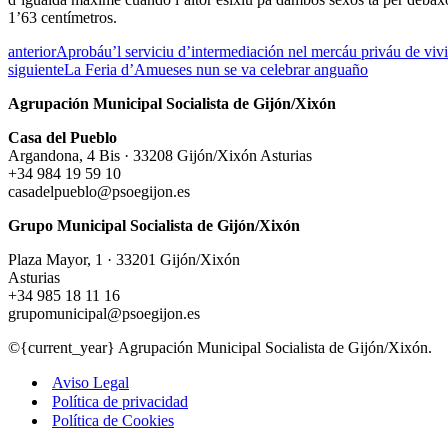
1’63 centímetros.
anterior
Aprobáu’l serviciu d’intermediación nel mercáu priváu de viv
siguiente
La Feria d’Amueses nun se va celebrar anguaño
Agrupación Municipal Socialista de Gijón/Xixón
Casa del Pueblo
Argandona, 4 Bis · 33208 Gijón/Xixón Asturias
+34 984 19 59 10
casadelpueblo@psoegijon.es
Grupo Municipal Socialista de Gijón/Xixón
Plaza Mayor, 1 · 33201 Gijón/Xixón
Asturias
+34 985 18 11 16
grupomunicipal@psoegijon.es
©{current_year} Agrupación Municipal Socialista de Gijón/Xixón.
Aviso Legal
Política de privacidad
Política de Cookies