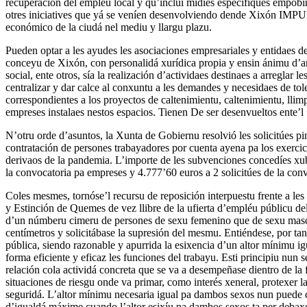
recuperación del empléu local y qu’inclúi midíes específiques empob
otres iniciatives que yá se veníen desenvolviendo dende Xixón IMPULS
económico de la ciudá nel mediu y llargu plazu.
Pueden optar a les ayudes les asociaciones empresariales y entidaes de 
conceyu de Xixón, con personalidá xurídica propia y ensin ánimu d’ar
social, ente otros, sía la realización d’actividaes destinaes a arreglar l
centralizar y dar calce al conxuntu a les demandes y necesidaes de tole
correspondientes a los proyectos de caltenimientu, caltenimientu, llimp
empreses instalaes nestos espacios. Tienen De ser desenvueltos ente’l
N’otru orde d’asuntos, la Xunta de Gobiernu resolvió les solicitúes pin
contratación de persones trabayadores por cuenta ayena pa los exercic
derivaos de la pandemia. L’importe de les subvenciones concedíes xub
la convocatoria pa empreses y 4.777’60 euros a 2 solicitúes de la con
Coles mesmes, tornóse’l recursu de reposición interpuestu frente a les
y Estinción de Quemes de vez llibre de la ufierta d’empléu públicu de
d’un númberu cimeru de persones de sexu femenino que de sexu mascu
centímetros y solicitábase la supresión del mesmu. Entiéndese, por tan
pública, siendo razonable y apurrida la esixencia d’un altor mínimu 
forma eficiente y eficaz les funciones del trabayu. Esti principiu nun
relación cola actividá concreta que se va a desempeñase dientro de la f
situaciones de riesgu onde va primar, como interés xeneral, protexer l
seguridá. L’altor mínimu necesaria igual pa dambos sexos nun puede c
d’igualdá máxime cuando l’altor esixíu pa dambos sexos ta per debaxo