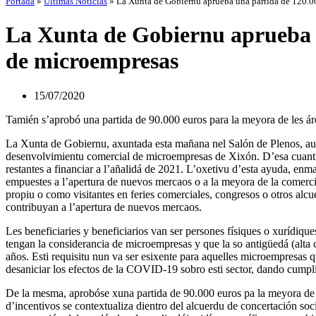
Portada
»
Últimas Noticias
»
La Xunta de Gobiernu aprueba una partida de 120.0
La Xunta de Gobiernu aprueba u
de microempresas
15/07/2020
Tamién s’aprobó una partida de 90.000 euros para la meyora de les ár
La Xunta de Gobiernu, axuntada esta mañana nel Salón de Plenos, auto
desenvolvimientu comercial de microempresas de Xixón. D’esa cuantía,
restantes a financiar a l’añalidá de 2021. L’oxetivu d’esta ayuda, e
empuestes a l’apertura de nuevos mercaos o a la meyora de la comerci
propiu o como visitantes en feries comerciales, congresos o otros alcu
contribuyan a l’apertura de nuevos mercaos.
Les beneficiaries y beneficiarios van ser persones físiques o xurídiqu
tengan la considerancia de microempresas y que la so antigüedá (alta c
años. Esti requisitu nun va ser esixente para aquelles microempresas q
desaniciar los efectos de la COVID-19 sobro esti sector, dando cumpli
De la mesma, aprobóse xuna partida de 90.000 euros pa la meyora de 
d’incentivos se contextualiza dientro del alcuerdu de concertación soci