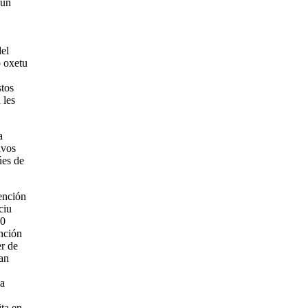
gún
del
o oxetu
stos
 les
a
ivos
úes de
vención
ciu
60
unción
er de
gan
ia
ta en