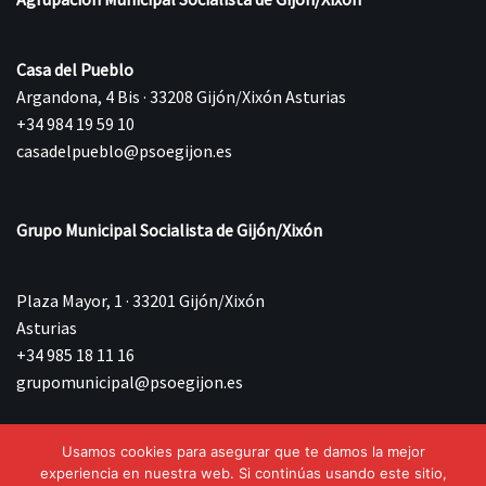
Casa del Pueblo
Argandona, 4 Bis · 33208 Gijón/Xixón Asturias
+34 984 19 59 10
casadelpueblo@psoegijon.es
Grupo Municipal Socialista de Gijón/Xixón
Plaza Mayor, 1 · 33201 Gijón/Xixón
Asturias
+34 985 18 11 16
grupomunicipal@psoegijon.es
Usamos cookies para asegurar que te damos la mejor
©{current_year} Agrupación Municipal Socialista de
experiencia en nuestra web. Si continúas usando este sitio,