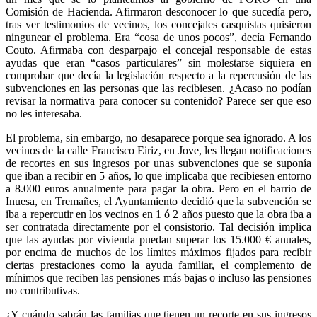
Comisión de Hacienda. Afirmaron desconocer lo que sucedía pero,
tras ver testimonios de vecinos, los concejales casquistas quisieron
ningunear el problema. Era “cosa de unos pocos”, decía Fernando
Couto. Afirmaba con desparpajo el concejal responsable de estas
ayudas que eran “casos particulares” sin molestarse siquiera en
comprobar que decía la legislación respecto a la repercusión de las
subvenciones en las personas que las recibiesen. ¿Acaso no podían
revisar la normativa para conocer su contenido? Parece ser que eso
no les interesaba.
El problema, sin embargo, no desaparece porque sea ignorado. A los
vecinos de la calle Francisco Eiriz, en Jove, les llegan notificaciones
de recortes en sus ingresos por unas subvenciones que se suponía
que iban a recibir en 5 años, lo que implicaba que recibiesen entorno
a 8.000 euros anualmente para pagar la obra. Pero en el barrio de
Inuesa, en Tremañes, el Ayuntamiento decidió que la subvención se
iba a repercutir en los vecinos en 1 ó 2 años puesto que la obra iba a
ser contratada directamente por el consistorio. Tal decisión implica
que las ayudas por vivienda puedan superar los 15.000 € anuales,
por encima de muchos de los límites máximos fijados para recibir
ciertas prestaciones como la ayuda familiar, el complemento de
mínimos que reciben las pensiones más bajas o incluso las pensiones
no contributivas.
¿Y cuándo sabrán las familias que tienen un recorte en sus ingresos