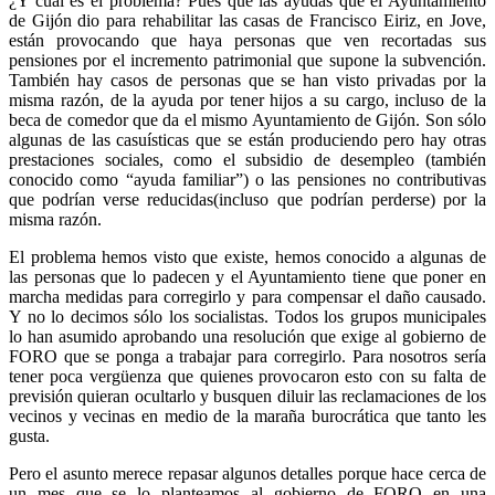
¿Y cuál es el problema? Pues que las ayudas que el Ayuntamiento
de Gijón dio para rehabilitar las casas de Francisco Eiriz, en Jove,
están provocando que haya personas que ven recortadas sus
pensiones por el incremento patrimonial que supone la subvención.
También hay casos de personas que se han visto privadas por la
misma razón, de la ayuda por tener hijos a su cargo, incluso de la
beca de comedor que da el mismo Ayuntamiento de Gijón. Son sólo
algunas de las casuísticas que se están produciendo pero hay otras
prestaciones sociales, como el subsidio de desempleo (también
conocido como “ayuda familiar”) o las pensiones no contributivas
que podrían verse reducidas(incluso que podrían perderse) por la
misma razón.
El problema hemos visto que existe, hemos conocido a algunas de
las personas que lo padecen y el Ayuntamiento tiene que poner en
marcha medidas para corregirlo y para compensar el daño causado.
Y no lo decimos sólo los socialistas. Todos los grupos municipales
lo han asumido aprobando una resolución que exige al gobierno de
FORO que se ponga a trabajar para corregirlo. Para nosotros sería
tener poca vergüenza que quienes provocaron esto con su falta de
previsión quieran ocultarlo y busquen diluir las reclamaciones de los
vecinos y vecinas en medio de la maraña burocrática que tanto les
gusta.
Pero el asunto merece repasar algunos detalles porque hace cerca de
un mes que se lo planteamos al gobierno de FORO en una