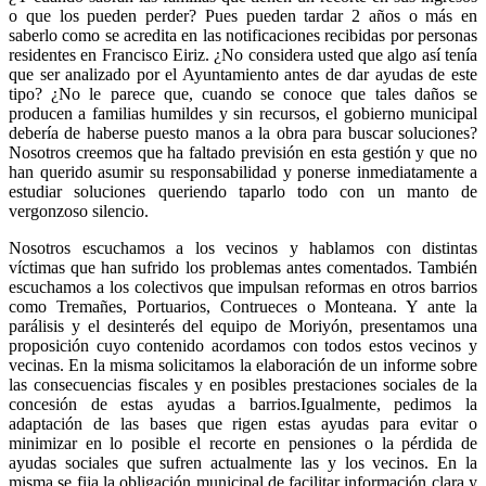
o que los pueden perder? Pues pueden tardar 2 años o más en
saberlo como se acredita en las notificaciones recibidas por personas
residentes en Francisco Eiriz. ¿No considera usted que algo así tenía
que ser analizado por el Ayuntamiento antes de dar ayudas de este
tipo? ¿No le parece que, cuando se conoce que tales daños se
producen a familias humildes y sin recursos, el gobierno municipal
debería de haberse puesto manos a la obra para buscar soluciones?
Nosotros creemos que ha faltado previsión en esta gestión y que no
han querido asumir su responsabilidad y ponerse inmediatamente a
estudiar soluciones queriendo taparlo todo con un manto de
vergonzoso silencio.
Nosotros escuchamos a los vecinos y hablamos con distintas
víctimas que han sufrido los problemas antes comentados. También
escuchamos a los colectivos que impulsan reformas en otros barrios
como Tremañes, Portuarios, Contrueces o Monteana. Y ante la
parálisis y el desinterés del equipo de Moriyón, presentamos una
proposición cuyo contenido acordamos con todos estos vecinos y
vecinas. En la misma solicitamos la elaboración de un informe sobre
las consecuencias fiscales y en posibles prestaciones sociales de la
concesión de estas ayudas a barrios.Igualmente, pedimos la
adaptación de las bases que rigen estas ayudas para evitar o
minimizar en lo posible el recorte en pensiones o la pérdida de
ayudas sociales que sufren actualmente las y los vecinos. En la
misma se fija la obligación municipal de facilitar información clara y