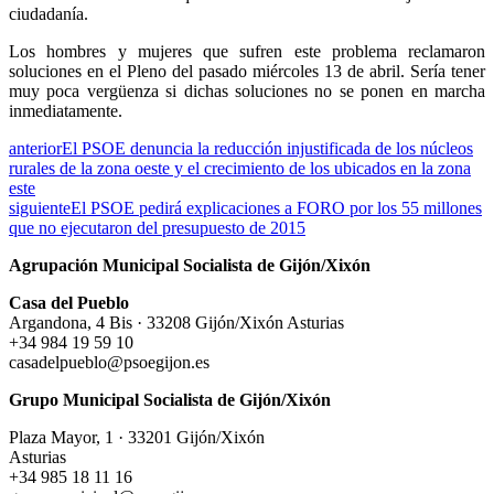
ciudadanía.
Los hombres y mujeres que sufren este problema reclamaron
soluciones en el Pleno del pasado miércoles 13 de abril. Sería tener
muy poca vergüenza si dichas soluciones no se ponen en marcha
inmediatamente.
anterior
El PSOE denuncia la reducción injustificada de los núcleos
rurales de la zona oeste y el crecimiento de los ubicados en la zona
este
siguiente
El PSOE pedirá explicaciones a FORO por los 55 millones
que no ejecutaron del presupuesto de 2015
Agrupación Municipal Socialista de Gijón/Xixón
Casa del Pueblo
Argandona, 4 Bis · 33208 Gijón/Xixón Asturias
+34 984 19 59 10
casadelpueblo@psoegijon.es
Grupo Municipal Socialista de Gijón/Xixón
Plaza Mayor, 1 · 33201 Gijón/Xixón
Asturias
+34 985 18 11 16