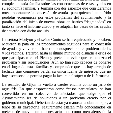
completa a cada familia sobre las consecuencias de estas ayudas en
su economía familiar. Y termina con dos aspectos que consideramos
muy importantes: la concesión de ayudas para quienes han sufrido
pérdidas económicas por estos programas del ayuntamiento y la
paralización del inicio de nuevas obras en barrios “degradados” en
tanto se hace el informe citado y se adaptan las bases de las ayudas
de acuerdo con dicho análisis.
La señora Moriyón y el señor Couto se han equivocado y lo saben.
Metieron la pata en los procedimientos seguidos para la concesión
de ayudas y volvieron a hacerlo menospreciando el problema de las
y los vecinos. Trataron hasta el último minuto de disuadir a estos de
que participasen en el Pleno y pretenden evitar que se conozca el
problema y sus repercusiones. Aún no han sido capaces de ponerse
en el lugar de estas familias y comprender que no hay arreglo de
fachada que compense perder su única fuente de ingresos, que no
hay ascensor que permita pagar la factura del súper o de la farmacia.
La realidad de Gijón ha vuelto a caerles encima como un jarro de
agua fría. Lo que despreciaron como “casos particulares” se han
convertido en un colectivo de afectados que exige que el
Ayuntamiento les dé soluciones a un problema creado por el
gobierno municipal. Deberían de estar ya manos a la obra aunque, a
tenor de su trayectoria, seguramente estarán más concentrados en
meterse de nuevo con quienes actuamos como mensajeros de la