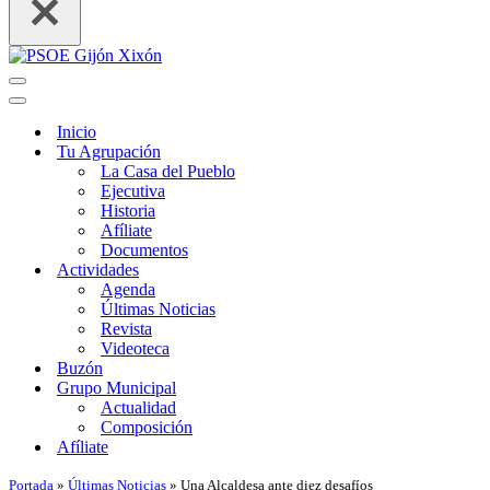
Menú
de
Menú
navegación
de
Inicio
navegación
Tu Agrupación
La Casa del Pueblo
Ejecutiva
Historia
Afíliate
Documentos
Actividades
Agenda
Últimas Noticias
Revista
Videoteca
Buzón
Grupo Municipal
Actualidad
Composición
Afíliate
Portada
»
Últimas Noticias
»
Una Alcaldesa ante diez desafíos