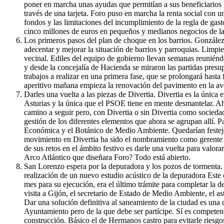
poner en marcha unas ayudas que permitían a sus beneficiarios 
través de una tarjeta. Foro puso en marcha la renta social con u
fondos y las limitaciones del incumplimiento de la regla de gast
cinco millones de euros en pequeños y medianos negocios de la
Los primeros pasos del plan de choque en los barrios. González 
adecentar y mejorar la situación de barrios y parroquias. Limp
vecinal. Ediles del equipo de gobierno llevan semanas reuniéndo
y desde la concejalía de Hacienda se miraron las partidas presupu
trabajos a realizar en una primera fase, que se prolongará hasta
aperitivo mañana empieza la renovación del pavimento en la a
Darles una vuelta a las piezas de Divertia. Divertia es la únic
Asturias y la única que el PSOE tiene en mente desmantelar. Aho
camino a seguir pero, con Divertia o sin Divertia como socieda
gestión de los diferentes elementos que ahora se agrupan allí. 
Económica y el Botánico de Medio Ambiente. Quedarían festejos,
movimiento en Divertia ha sido el nombramiento como gerente 
de sus retos en el ámbito festivo es darle una vuelta para valor
Arco Atlántico que diseñara Foro? Todo está abierto.
San Lorenzo espera por la depuradora y los pozos de tormenta. 
realización de un nuevo estudio acústico de la depuradora Este
mes para su ejecución, era el último trámite para completar la 
visita a Gijón, el secretario de Estado de Medio Ambiente, el 
Dar una solución definitiva al saneamiento de la ciudad es una 
Ayuntamiento pero de la que debe ser partícipe. Sí es competen
construcción. Básico el de Hermanos castro para evitarle riesg