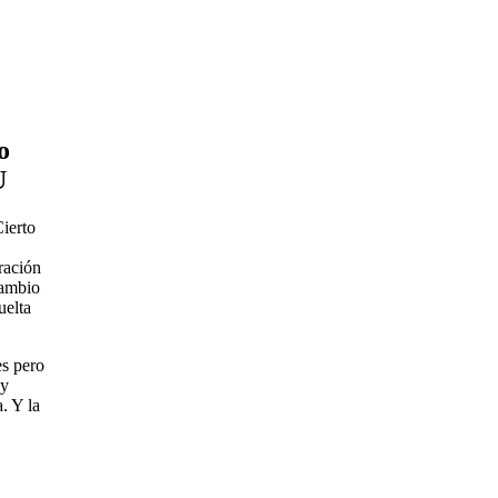
o
U
Cierto
ración
cambio
uelta
s pero
 y
. Y la