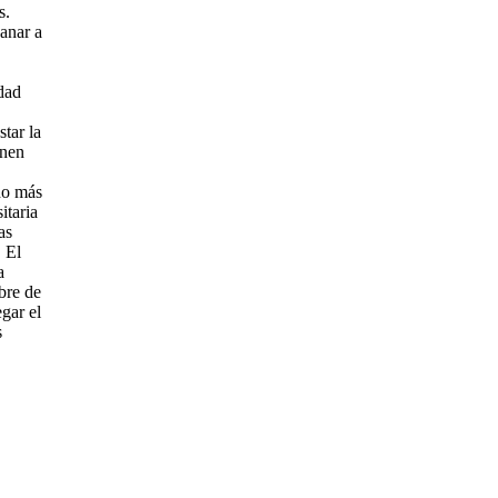
s.
ganar a
edad
star la
enen
cho más
itaria
as
 El
a
bre de
gar el
s