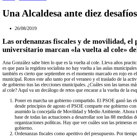
Una Alcaldesa ante diez desafíos
26/08/2019
Las ordenanzas fiscales y de movilidad, el p
universitario marcan «la vuelta al cole» 
Ana González sabe bien lo que es la vuelta al cole. Lleva años practi
es que para la regidora socialista no hay vuelta a las aulas municipa
también es cierto que septiembre es el momento marcado en rojo en el 
municipal. Rotos este año tanto por el veraneo y el traslado de la act
de gobierno tras las elecciones municipales. ¿Cuáles son las tareas m
al cole? Aquí va un decálogo de retos que encarar a la vuelta de la es
Poner en marcha un gobierno compartido. El PSOE ganó las el
desde principios de agosto el PSOE comparte ese gobierno con 
asumido la concejalía de Movilidad y Medio Ambiente. Ahora to
base de todas las actuaciones a desarrollar son las 88 medida
organizaciones políticas. Hay que ver cuáles son las primeras e
gobierno.
Ordenanzas fiscales como aperitivo del presupuesto. Por tiempos,