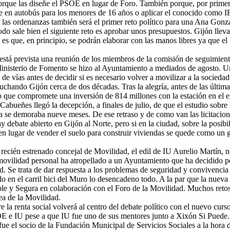
porque las diseñe el PSOE en lugar de Foro. También porque, por primer
aje en autobús para los menores de 16 años o aplicar el conocido como I
r las ordenanzas también será el primer reto político para una Ana Gonz
do sale bien el siguiente reto es aprobar unos presupuestos. Gijón llev
s que, en principio, se podrán elaborar con las manos libres ya que el
está prevista una reunión de los miembros de la comisión de seguimien
 Ministerio de Fomento se hizo al Ayuntamiento a mediados de agosto. U
de vías antes de decidir si es necesario volver a movilizar a la sociedad
luchando Gijón cerca de dos décadas. Tras la alegría, antes de las última
o que compromete una inversión de 814 millones con la estación en el 
Cabueñes llegó la decepción, a finales de julio, de que el estudio sobre 
ca se demoraba nueve meses. De ese retraso y de como van las licitacio
 debate abierto en Gijón al Norte, pero si en la ciudad, sobre la posibi
e en lugar de vender el suelo para construir viviendas se quede como un 
 recién estrenado concejal de Movilidad, el edil de IU Aurelio Martín, n
e movilidad personal ha atropellado a un Ayuntamiento que ha decidido 
. Se trata de dar respuesta a los problemas de seguridad y convivencia
llo en el carril bici del Muro lo desencadeno todo. A la par que la nueva
ble y Segura en colaboración con el Foro de la Movilidad. Muchos reto
ea de la Movilidad.
 la renta social volverá al centro del debate político con el nuevo curso
OE e IU pese a que IU fue uno de sus mentores junto a Xixón Si Puede.
fue el socio de la Fundación Municipal de Servicios Sociales a la hora 