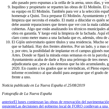
año pasado pero espumas a la orilla de la arena, unos días, y vert
Inquilino y propietario se reparten las obras de El Molinón. El 
su equipo en El Molinón. También para ver a la selección españo
homenaje a Quini. Toca preparar El Molinón. Ayuntamiento y Sp
limpieza que necesita el estadio. El matiz a dilucidar es quién 
debe asumir reparaciones que tienen que ver con la mala calidad
cubiertas. Algo que están analizando los técnicos municipales al 
obra en garantía. Y luego está la limpieza de la fachada. Aquí e
claro como meter mano a una fachada que es, además, obra de a
El Gijón universitario quiere títulos y una residencia. Mucho s
que se hablará. Hay dos frentes abiertos. Por un lado, y a mas co
y, por otro, la posibilidad de implantar en el campus gijonés nu
Artes. Donde se fijará la mirada estas semanas es en la parcel
Ayuntamiento acaba de darle a Rya una prórroga de tres meses p
adjudicataria que, pese a las demoras que ha ido acumulando, gar
2020. En cuanto a los grados que se reivindican, el Pleno espera
informe económico al que aludió para asegurar que el grado de 
frente a uno.
Noticia publicada en La Nueva España el 25/08/2019
Fotografía de La Nueva España
anterior
El lunes comienzan las obras de renovación del pavimentaci
siguiente
Las decisiones del gobierno local de FORO conllevan a una s