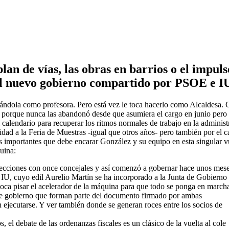
lan de vías, las obras en barrios o el impuls
del nuevo gobierno compartido por PSOE e I
cándola como profesora. Pero está vez le toca hacerlo como Alcaldesa. 
les porque nunca las abandonó desde que asumiera el cargo en junio pero
calendario para recuperar los ritmos normales de trabajo en la administ
ividad a la Feria de Muestras -igual que otros años- pero también por el 
ás importantes que debe encarar González y su equipo en esta singular v
quina:
ecciones con once concejales y así comenzó a gobernar hace unos mese
IU, cuyo edil Aurelio Martín se ha incorporado a la Junta de Gobierno
ca pisar el acelerador de la máquina para que todo se ponga en marcha
s de gobierno que forman parte del documento firmado por ambas
n ejecutarse. Y ver también donde se generan roces entre los socios de
 el debate de las ordenanzas fiscales es un clásico de la vuelta al cole