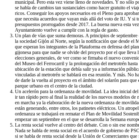
municipal. Pero esta vez viene lleno de novedades. Y no sólo 
se habla de cambios tan sustanciales como hacer gratuito el vi
ricos. Conseguir los apoyos necesarios en el Pleno para aproba
que necesita acuerdos que vayan más allá del voto de IU. Y si to
presupuestos prorrogados desde 2017. La buena nueva esta vez e
Ayuntamiento vuelve a cumplir con la regla de gasto.
Un plan de vías que suma demoras. A principios de septiembre 
la sociedad Gijón al Norte, según la notificación que desde el
que esperan los integrantes de la Plataforma en defensa del plan 
gijonesa para que nadie se olvide del proyecto por el que lleva 
elecciones generales, de ver como se firmaba el nuevo conveni
del Museo del Ferrocarril y la prolongación del metrotrén hasta 
ubicación de la estación que debía salir ya a información públi
vinculadas al metrotrén se hablará en esa reunión. Y más. No hay
de darle la vuelta al proyecto en el ámbito del solarón para qu
parque urbano en el centro de la ciudad.
Un acelerón para la ordenanza de movilidad. La idea inicial del
ir tan rápido pero al final la realidad de los nuevos modelos d
en marcha ya la elaboración de la nueva ordenanza de movilidad
están generando, entre otros, los patinetes eléctricos. Un atrope
ordenanza se trabajará en rematar el Plan de Movilidad Sosteni
empezar un septiembre en el que se desarrolla la Semana europ
La renta social vuelve al centro del debate. Con o sin ese nombre
Nada se habla de renta social en el acuerdo de gobierno de PS
si se habla de renta social desde la Unión de Comerciantes que 