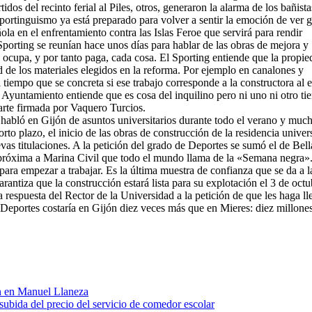
idos del recinto ferial al Piles, otros, generaron la alarma de los bañista
sportinguismo ya está preparado para volver a sentir la emoción de ver 
la en el enfrentamiento contra las Islas Feroe que servirá para rendir
orting se reunían hace unos días para hablar de las obras de mejora y
se ocupa, y por tanto paga, cada cosa. El Sporting entiende que la propi
 de los materiales elegidos en la reforma. Por ejemplo en canalones y
tiempo que se concreta si ese trabajo corresponde a la constructora al e
l Ayuntamiento entiende que es cosa del inquilino pero ni uno ni otro ti
rte firmada por Vaquero Turcios.
e habló en Gijón de asuntos universitarios durante todo el verano y mu
rto plazo, el inicio de las obras de construcción de la residencia univers
evas titulaciones. A la petición del grado de Deportes se sumó el de Bell
a próxima a Marina Civil que todo el mundo llama de la «Semana negra».
ara empezar a trabajar. Es la última muestra de confianza que se da a l
antiza que la construcción estará lista para su explotación el 3 de octu
 respuesta del Rector de la Universidad a la petición de que les haga lle
Deportes costaría en Gijón diez veces más que en Mieres: diez millone
ón en Manuel Llaneza
ubida del precio del servicio de comedor escolar