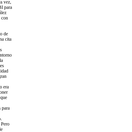
a vez,
BI para
ález
a con
to de
na cita
s
entorno
la
nes
lidad
gran
o era
poner
 que
s para
.
 Pero
de