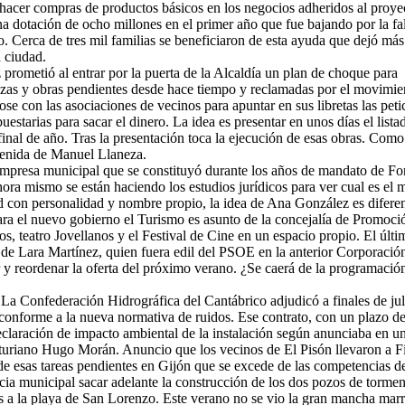
hacer compras de productos básicos en los negocios adheridos al proye
na dotación de ocho millones en el primer año que fue bajando por la fa
o. Cerca de tres mil familias se beneficiaron de esta ayuda que dejó más
 ciudad.
prometió al entrar por la puerta de la Alcaldía un plan de choque para
iezas y obras pendientes desde hace tiempo y reclamadas por el movimie
se con las asociaciones de vecinos para apuntar en sus libretas las peti
estarias para sacar el dinero. La idea es presentar en unos días el lista
 final de año. Tras la presentación toca la ejecución de esas obras. Como
venida de Manuel Llaneza.
a empresa municipal que se constituyó durante los años de mandato de Fo
ra mismo se están haciendo los estudios jurídicos para ver cual es el 
d con personalidad y nombre propio, la idea de Ana González es diferen
Para el nuevo gobierno el Turismo es asunto de la concejalía de Promoci
 teatro Jovellanos y el Festival de Cine en un espacio propio. El últi
de Lara Martínez, quien fuera edil del PSOE en la anterior Corporació
ar y reordenar la oferta del próximo verano. ¿Se caerá de la programación
La Confederación Hidrográfica del Cantábrico adjudicó a finales de jul
 conforme a la nueva normativa de ruidos. Ese contrato, con un plazo d
declaración de impacto ambiental de la instalación según anunciaba en u
asturiano Hugo Morán. Anuncio que los vecinos de El Pisón llevaron a Fi
de esas tareas pendientes en Gijón que se excede de las competencias d
cia municipal sacar adelante la construcción de los dos pozos de tormen
os a la playa de San Lorenzo. Este verano no se vio la gran mancha mar