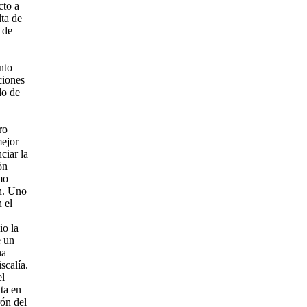
cto a
lta de
 de
nto
ciones
do de
ro
mejor
ciar la
ón
mo
n. Uno
 el
io la
e un
na
scalía.
el
ta en
rón del