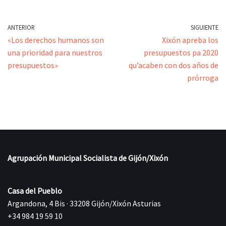
ANTERIOR
SIGUIENTE
«Los derechos humanos son
Xixón apreba los
una prioridad para nuestros
presupuestos pa 2020
presupuestos»
qu’acaben con dos años de
prórroga
Agrupación Municipal Socialista de Gijón/Xixón
Casa del Pueblo
Argandona, 4 Bis · 33208 Gijón/Xixón Asturias
+34 984 19 59 10