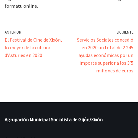
formatu online.
ANTERIOR
SIGUIENTE
El Festival de Cine de Xixón,
Servicios Sociales concedió
lo meyor de la cultura
en 2020 un total de 2.245
d’Asturies en 2020
ayudas económicas por un
importe superior a los 3’5
millones de euros
Agrupación Municipal Socialista de Gijón/Xixón