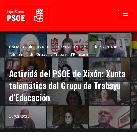
Saltar
al
contenido
Portada
»
Últimas Noticias
»
Actividá del PSOE de Xixón: Xunta
telemática del Grupu de Trabayu d’Educación
Actividá del PSOE de Xixón: Xunta
telemática del Grupu de Trabayu
d’Educación
10/02/2021