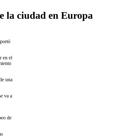
e la ciudad en Europa
aportó
r en el
miento
 de una
se va a
peo de
as