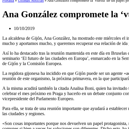
Portada
»
Últimas Noticias
»
Ana González compromete la ‘vuelta’ de un papel pr
Ana González compromete la ‘vu
10/10/2019
La alcaldesa de Gijón, Ana González, ha mostrado este miércoles el i
mucho y aportamos mucho, y queremos recuperar esa relación de ida y
Así lo ha destacado tras la reunión mantenida en este día en Bruselas c
seminario ‘El futuro de las ciudades en Europa’, enmarcado en la S
de Gijón y la Comisión Europea.
La regidora gijonesa ha incidido en que Gijón puede ser un agente «ac
reunión de este organismo, la próxima primavera, en la que participar
A la misma acudirá también la citada Analisa Boni, quien ha invitado 
celebrar el mes próximo en Praga y hacerlo en un debate conjunto con 
vicepresidente del Parlamento Europeo.
Para ella, se trata de una reunión importante que ayudará a establecer
las ciudades y regiones.
«Son cosas importantes porque nos devuelven un papel protagonista, r
comunes si bien a veces las soluciones son diferentes. Dicho esto, ha 