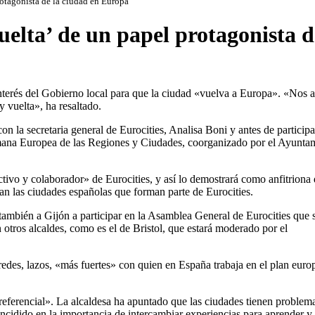
otagonista de la ciudad en Europa
elta’ de un papel protagonista d
nterés del Gobierno local para que la ciudad «vuelva a Europa». «Nos 
 vuelta», ha resaltado.
on la secretaria general de Eurocities, Analisa Boni y antes de participa
emana Europea de las Regiones y Ciudades, coorganizado por el Ayunta
tivo y colaborador» de Eurocities, y así lo demostrará como anfitriona
ían las ciudades españolas que forman parte de Eurocities.
también a Gijón a participar en la Asamblea General de Eurocities que 
otros alcaldes, como es el de Bristol, que estará moderado por el
 redes, lazos, «más fuertes» con quien en España trabaja en el plan euro
eferencial». La alcaldesa ha apuntado que las ciudades tienen problem
incidido en la importancia de intercambiar experiencias para aprender y