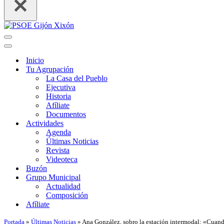
Menú
de
Menú
navegación
de
Inicio
navegación
Tu Agrupación
La Casa del Pueblo
Ejecutiva
Historia
Afíliate
Documentos
Actividades
Agenda
Últimas Noticias
Revista
Videoteca
Buzón
Grupo Municipal
Actualidad
Composición
Afíliate
Portada
»
Últimas Noticias
»
Ana González, sobro la estación intermodal: «Cuando