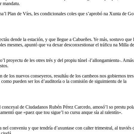
or mandatu.
ona’l Plan de Víes, les condicionales coles que s’aprobó na Xunta de G
ectáu dende la estación, y que llegue a Cabueñes. Ye más, sostuvo que 
Coles mesmes, apuntó que va dexar desconxestionar el tráficu na Milla de
do’l proyectu de les otres trés y del propiu túnel -l’allongamientu-. Amás
stos.
n de los nuevos conseyeros, resultáu de los cambeos nos gobiernos tres
 como pueden ser los d’auditoría o la comisión de siguimientu de la
l conceyal de Ciudadanos Rubén Pérez Carcedo, amosó’l so prestu pol
amentó que «paez que tou sigue’l so cursu anque sía al ralentín».
nel conveniu y que tendría d’axuntase con calter trimestral, al traviés 
 ciudá.