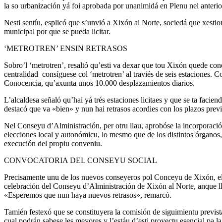
la so urbanización yá foi aprobada por unanimidá en Plenu nel anteri
Nesti sentíu, esplicó que s’unvió a Xixón al Norte, sociedá que xesti
municipal por que se pueda licitar.
‘METROTREN’ ENSIN RETRASOS
Sobro’l ‘metrotren’, resaltó qu’esti va dexar que tou Xixón quede con
centralidad consíguese col ‘metrotren’ al traviés de seis estaciones. 
Conocencia, qu’axunta unos 10.000 desplazamientos diarios.
L’alcaldesa señaló qu’hai yá trés estaciones licitaes y que se ta facien
destacó que va «bien» y nun hai retrasos acordies con los plazos previ
Nel Conseyu d’Alministración, per otru llau, aprobóse la incorporació
elecciones local y autonómicu, lo mesmo que de los distintos órganos,
execución del propiu conveniu.
CONVOCATORIA DEL CONSEYU SOCIAL
Precisamente unu de los nuevos conseyeros pol Conceyu de Xixón, e
celebración del Conseyu d’Alministración de Xixón al Norte, anque ll
«Esperemos que nun haya nuevos retrasos», remarcó.
Tamién festexó que se constituyera la comisión de siguimientu prevista 
cual podrán sabese les meyores y l’estáu d’esti proyectu esencial pa la