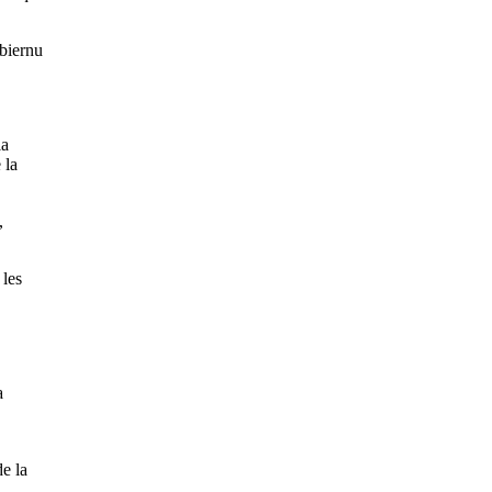
obiernu
la
 la
,
 les
a
de la