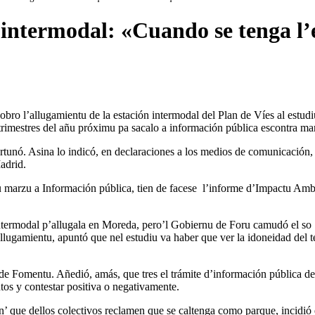
 intermodal: «Cuando se tenga l’e
obro l’allugamientu de la estación intermodal del Plan de Víes al estudi
r trimestres del añu próximu pa sacalo a información pública escontra ma
tunó. Asina lo indicó, en declaraciones a los medios de comunicación, 
adrid.
 marzu a Información pública, tien de facese l’informe d’Impactu Ambi
intermodal p’allugala en Moreda, pero’l Gobiernu de Foru camudó el so
allugamientu, apuntó que nel estudiu va haber que ver la idoneidad del t
 de Fomentu. Añedió, amás, que tres el trámite d’información pública de
ntos y contestar positiva o negativamente.
rón’ que dellos colectivos reclamen que se caltenga como parque, incidió