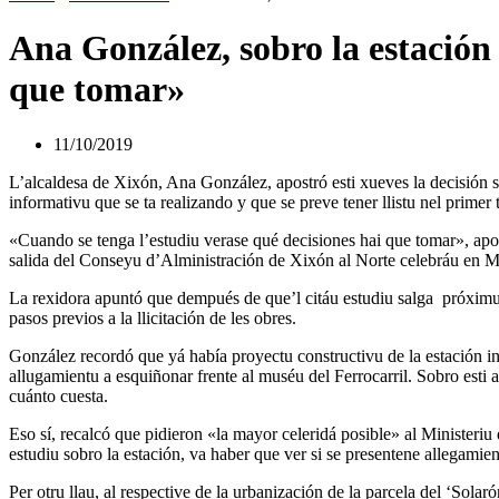
Ana González, sobro la estación
que tomar»
11/10/2019
L’alcaldesa de Xixón, Ana González, apostró esti xueves la decisión s
informativu que se ta realizando y que se preve tener llistu nel prime
«Cuando se tenga l’estudiu verase qué decisiones hai que tomar», apor
salida del Conseyu d’Alministración de Xixón al Norte celebráu en M
La rexidora apuntó que dempués de que’l citáu estudiu salga próximu
pasos previos a la llicitación de les obres.
González recordó que yá había proyectu constructivu de la estación 
allugamientu a esquiñonar frente al muséu del Ferrocarril. Sobro esti 
cuánto cuesta.
Eso sí, recalcó que pidieron «la mayor celeridá posible» al Ministeriu
estudiu sobro la estación, va haber que ver si se presentene allegamie
Per otru llau, al respective de la urbanización de la parcela del ‘Sola