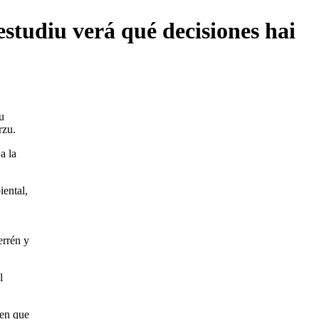
studiu verá qué decisiones hai
u
rzu.
a la
ental,
errén y
l
 en que