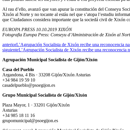
Al rau d’ello, avanzó que van apurar la constitución del Conseyu Soc
Xixón al Norte y no tocante al estáu nel que s’atopa l’estudiu informa
que Ciudadanos considera importante que la sociedá civil de Xixón c
EUROPA PRESS 10.10.2019 XIXÓN
Fotografia Europa Press: Conseyu d’Alministración de Xixón al
anterior
L’Agrupación Socialista de Xixón recibe una reconocencia na F
siguiente
L’Agrupación Socialista de Xixón recibe una reconocencia na 
Agrupación Municipal Socialista de Gijón/Xixón
Casa del Pueblo
Argandona, 4 Bis · 33208 Gijón/Xixón Asturias
+34 984 19 59 10
casadelpueblo@psoegijon.es
Grupo Municipal Socialista de Gijón/Xixón
Plaza Mayor, 1 · 33201 Gijón/Xixón
Asturias
+34 985 18 11 16
grupomunicipal@psoegijon.es