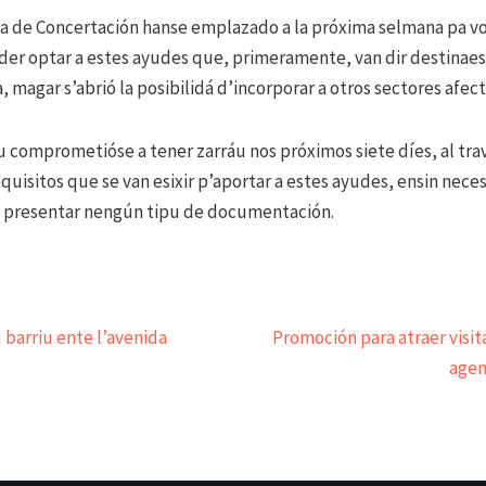
a de Concertación hanse emplazado a la próxima selmana pa vol
der optar a estes ayudes que, primeramente, van dir destinaes
, magar s’abrió la posibilidá d’incorporar a otros sectores afect
u comprometióse a tener zarráu nos próximos siete díes, al trav
equisitos que se van esixir p’aportar a estes ayudes, ensin nece
e presentar nengún tipu de documentación.
 barriu ente l’avenida
Promoción para atraer visit
agen