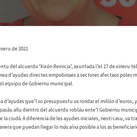
ineru de 2021
ntu del alcuerdu ‘Xixón Reinicia’, axuntada l’el 27 de xineru 
nea d’ayudes directes empobinaes a sectores afectaos poles mi
l equipu de Gobiernu municipal.
ea d’ayudes que’l so presupuestu va rondar el millón d’euros, y
pasáu añu dientro del alcuerdu robláu ente’l Gobiernu municip
 la ciudá. A diferencia de les ayudes iniciales, nesti casu, va t
nera que puedan llegar lo más aína posible a los as beneficiari