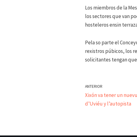
Los miembros de la Mes
los sectores que van po
hosteleros ensin terraza
Pela so parte el Concey
rexistros púbicos, los r
solicitantes tengan qu
ANTERIOR
Xixón va tener un nuevu
d’Uviéu y l’autopista