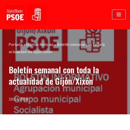
Saltar
al
contenido
Portada
»
Últimas Noticias
»
Boletín semanal con toda la
actualidad de Gijón/Xixón
Boletín semanal con toda la
actualidad de Gijón/Xixón
23/11/2020