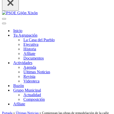
Menú
de
Menú
navegación
de
Inicio
navegación
Tu Agrupación
La Casa del Pueblo
Ejecutiva
Historia
Afíliate
Documentos
Actividades
Agenda
Últimas Noticias
Revista
Videoteca
Buzón
Grupo Municipal
Actualidad
Composición
Afíliate
Portada
»
Últimas Noticias
»
Comienzan las obras de remodelación de la calle