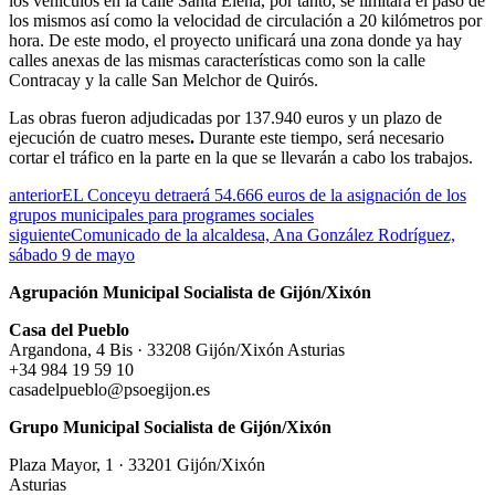
los vehículos en la calle Santa Elena, por tanto, se limitará el paso de
los mismos así como la velocidad de circulación a 20 kilómetros por
hora. De este modo, el proyecto unificará una zona donde ya hay
calles anexas de las mismas características como son la calle
Contracay y la calle San Melchor de Quirós.
Las obras fueron adjudicadas por 137.940 euros y un plazo de
ejecución de cuatro meses
.
Durante este tiempo, será necesario
cortar el tráfico en la parte en la que se llevarán a cabo los trabajos.
anterior
EL Conceyu detraerá 54.666 euros de la asignación de los
grupos municipales para programes sociales
siguiente
Comunicado de la alcaldesa, Ana González Rodríguez,
sábado 9 de mayo
Agrupación Municipal Socialista de Gijón/Xixón
Casa del Pueblo
Argandona, 4 Bis · 33208 Gijón/Xixón Asturias
+34 984 19 59 10
casadelpueblo@psoegijon.es
Grupo Municipal Socialista de Gijón/Xixón
Plaza Mayor, 1 · 33201 Gijón/Xixón
Asturias