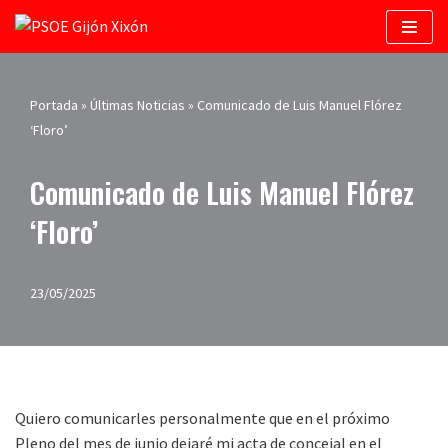
Saltar
al
contenido
Portada
»
Últimas Noticias
»
Comunicado de Luis Manuel Flórez
‘Floro’
Comunicado de Luis Manuel Flórez
‘Floro’
23/05/2025
Quiero comunicarles personalmente que en el próximo
Pleno del mes de junio dejaré mi acta de concejal en el