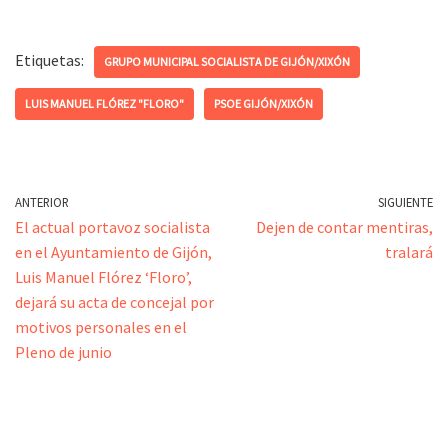
Etiquetas:
GRUPO MUNICIPAL SOCIALISTA DE GIJÓN/XIXÓN
LUIS MANUEL FLÓREZ "FLORO"
PSOE GIJÓN/XIXÓN
ANTERIOR
SIGUIENTE
El actual portavoz socialista
Dejen de contar mentiras,
en el Ayuntamiento de Gijón,
tralará
Luis Manuel Flórez ‘Floro’,
dejará su acta de concejal por
motivos personales en el
Pleno de junio