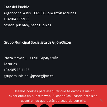
Casa del Pueblo
Argandona, 4 Bis · 33208 Gijón/Xixón Asturias
+34 984 19 59 10
casadelpueblo@psoegijon.es
Grupo Municipal Socialista de Gijón/Xixón
Plaza Mayor, 1 · 33201 Gijón/Xixón
Asturias
+34 985 18 11 16
grupomunicipal@psoegijon.es
Usamos cookies para asegurar que te damos la mejor
©{current_year} Agrupación Municipal Socialista de
experiencia en nuestra web. Si continúas usando este sitio,
Gijón/Xixón.
asumiremos que estás de acuerdo con ello.