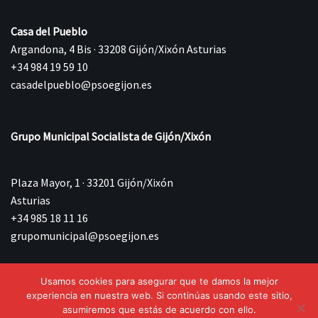
Casa del Pueblo
Argandona, 4 Bis · 33208 Gijón/Xixón Asturias
+34 984 19 59 10
casadelpueblo@psoegijon.es
Grupo Municipal Socialista de Gijón/Xixón
Plaza Mayor, 1 · 33201 Gijón/Xixón
Asturias
+34 985 18 11 16
grupomunicipal@psoegijon.es
Usamos cookies para asegurar que te damos la mejor
©{current_year} Agrupación Municipal Socialista de
experiencia en nuestra web. Si continúas usando este sitio,
Gijón/Xixón.
asumiremos que estás de acuerdo con ello.