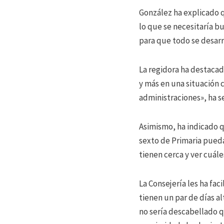
González ha explicado qu
lo que se necesitaría b
para que todo se desarr
La regidora ha destacad
y más en una situación 
administraciones», ha s
Asimismo, ha indicado q
sexto de Primaria pueda
tienen cerca y ver cuále
La Consejería les ha fac
tienen un par de días al
no sería descabellado q