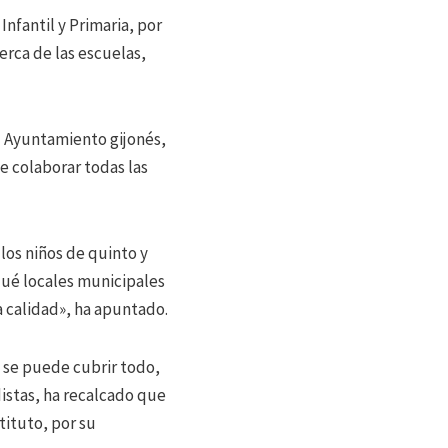
nfantil y Primaria, por
rca de las escuelas,
l Ayuntamiento gijonés,
e colaborar todas las
los niños de quinto y
qué locales municipales
a calidad», ha apuntado.
no se puede cubrir todo,
distas, ha recalcado que
tituto, por su