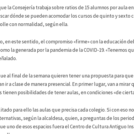
e la Consejería trabaja sobre ratios de 15 alumnos por aula en I
uscar dónde se pueden acomodar los cursos de quinto y sexto ce
olle con normalidad, según ella.
o, en este sentido, el compromiso «firme» con la educación de
como la generada por la pandemia de la COVID-19. «Tenemos qu
eñalado.
ue al final de la semana quieren tener una propuesta para que 
n ir a clase de manera presencial.
En primer lugar, van a mirar 
s tienen posibilidades de tener aulas, en condiciones «de ciert
ilitado para ello las aulas que precisa cada colegio. Si con eso 
ternativas, según la alcaldesa, quien, a preguntas de los perio
ue uno de esos espacios fuera el Centro de Cultura Antiguo Ins