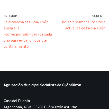
ANTERIOR
SIGUIENTE
La alcaldesa de Gijón/Xixón
Boletín selmanal con tola
apela a la
actualidá de Xixón/Xixón
«corresponsabilidad» de cada
uno para evitar un posible
confinamiento
Agrupación Municipal Socialista de Gijón/Xixón
Casa del Pueblo
Argandona, 4 Bis · 33208 Gijón/Xixón Asturias