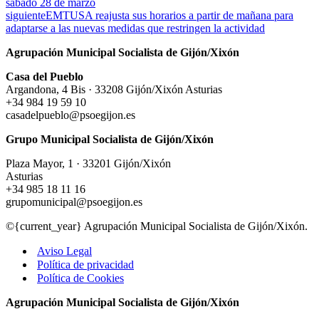
sábado 28 de marzo
siguiente
EMTUSA reajusta sus horarios a partir de mañana para
adaptarse a las nuevas medidas que restringen la actividad
Agrupación Municipal Socialista de Gijón/Xixón
Casa del Pueblo
Argandona, 4 Bis · 33208 Gijón/Xixón Asturias
+34 984 19 59 10
casadelpueblo@psoegijon.es
Grupo Municipal Socialista de Gijón/Xixón
Plaza Mayor, 1 · 33201 Gijón/Xixón
Asturias
+34 985 18 11 16
grupomunicipal@psoegijon.es
©{current_year} Agrupación Municipal Socialista de Gijón/Xixón.
Aviso Legal
Política de privacidad
Política de Cookies
Agrupación Municipal Socialista de Gijón/Xixón