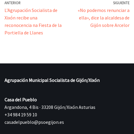
ANTERIOR
SIGUIENTE
L’Agrupación Socialista de
«No podemos renunciar a
Xixón recibe una
ella», dice la alcaldesa de
reconocencia na Fiesta de la
Gijón sobre Arcelor
Portiella de Llanes
Agrupación Municipal Socialista de Gijón/Xixón
Casa del Pueblo
Argandona, 4 Bis · 33208 Gijón/Xixón Asturias
+34 984 19 59 10
casadelpueblo@psoegijon.es