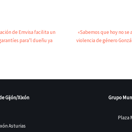
ación de Emvisa facilita un
«Sabemos que hoy no se a
garantíes para’l dueñu ya
violencia de género Gonzá
de Gijón/Xixón
Grupo Munic
Plaza M
ixón Asturias