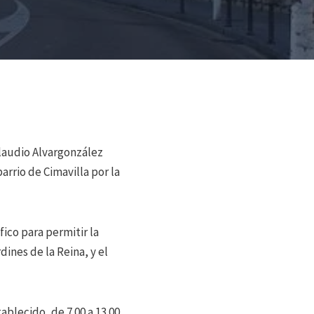
 Claudio Alvargonzález
arrio de Cimavilla por la
fico para permitir la
dines de la Reina, y el
ablecido, de 7.00 a 13.00