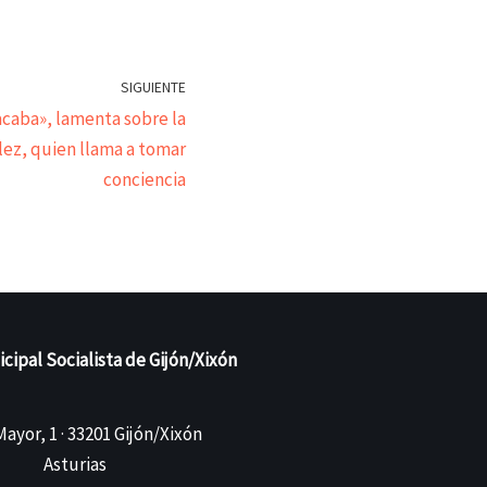
SIGUIENTE
caba», lamenta sobre la
lez, quien llama a tomar
conciencia
ipal Socialista de Gijón/Xixón
ayor, 1 · 33201 Gijón/Xixón
Asturias