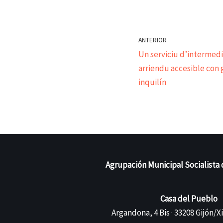
ANTERIOR
Un serviciu d’intermedi
arriendu accesible con 
inquilín
Agrupación Municipal Socialista 
Casa del Pueblo
Argandona, 4 Bis · 33208 Gijón/X