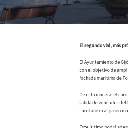
El segundo vial, más pr
El Ayuntamiento de Gijón
con el objetivo de ampli
fachada marítima de Fom
De esta manera, el carri
salida de vehículos del b
carril anexo al paseo m
Este último podrá además