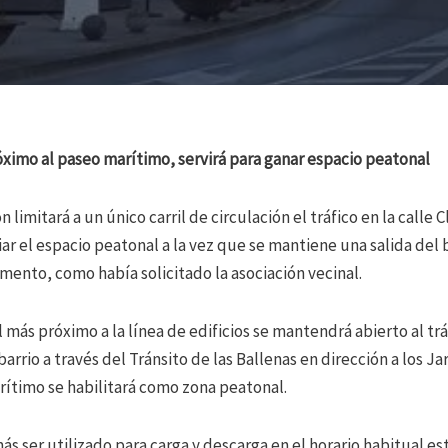
óximo al paseo marítimo, servirá para ganar espacio peatonal
 limitará a un único carril de circulación el tráfico en la calle
ar el espacio peatonal a la vez que se mantiene una salida del b
ento, como había solicitado la asociación vecinal.
l más próximo a la línea de edificios se mantendrá abierto al trá
arrio a través del Tránsito de las Ballenas en dirección a los Jar
arítimo se habilitará como zona peatonal.
 ser utilizado para carga y descarga en el horario habitual est