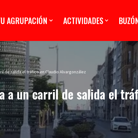
TU AGRUPACIÓN
ACTIVIDADES
BUZÓ
ril de salida el tráfico en Claudio Alvargonzález
 a un carril de salida el trá