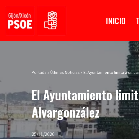
Saltar
INICIO
al
contenido
Portada
»
Últimas Noticias
»
El Ayuntamiento limita a un car
El Ayuntamiento limita
Alvargonzález
25/11/2020