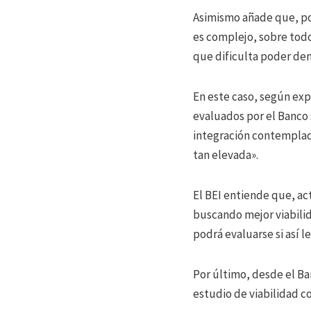
Asimismo añade que, por
es complejo, sobre todo,
que dificulta poder dem
En este caso, según exp
evaluados por el Banco 
integración contemplada
tan elevada».
El BEI entiende que, ac
buscando mejor viabilid
podrá evaluarse si así l
Por último, desde el Ba
estudio de viabilidad c