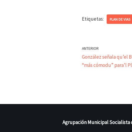
Etiquetas:
PLAN DE VIAS
ANTERIOR
González señala qu’el B
“más cómodu” para’l Pla
Agrupación Municipal Socialista 