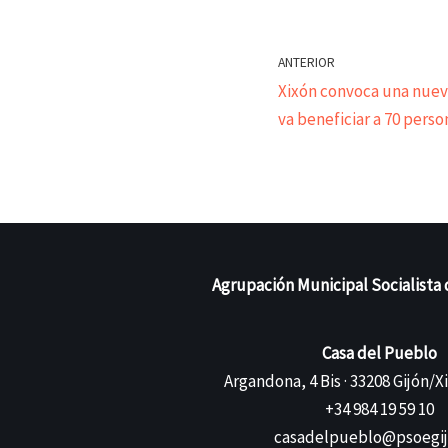
ANTERIOR
Xixón convoca una nuev
va beneficiar a 70 perso
Agrupación Municipal Socialista 
Casa del Pueblo
Argandona, 4 Bis · 33208 Gijón/X
+34 984 19 59 10
casadelpueblo@psoegij