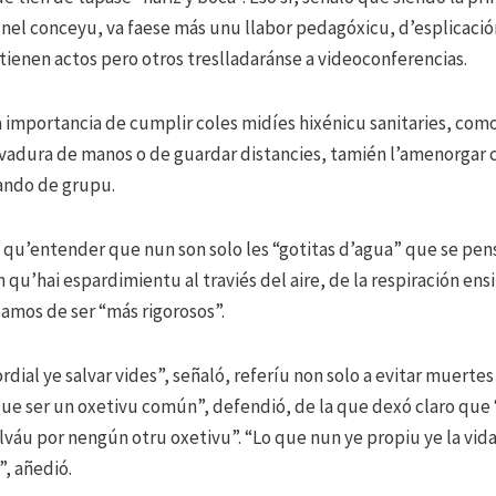
a nel conceyu, va faese más unu llabor pedagóxicu, d’esplicaci
tienen actos pero otros treslladaránse a videoconferencias.
a importancia de cumplir coles midíes hixénicu sanitaries, com
vadura de manos o de guardar distancies, tamién l’amenorgar c
ndo de grupu.
 qu’entender que nun son solo les “gotitas d’agua” que se pen
n qu’hai espardimientu al traviés del aire, de la respiración ensi
bamos de ser “más rigorosos”.
dial ye salvar vides”, señaló, referíu non solo a evitar muerte
ue ser un oxetivu común”, defendió, de la que dexó claro que 
váu por nengún otru oxetivu”. “Lo que nun ye propiu ye la vid
”, añedió.