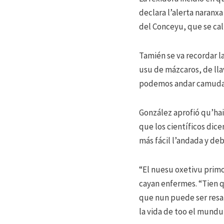
declara l’alerta naranx
del Conceyu, que se cal
Tamién se va recordar l
usu de mázcaros, de lla
podemos andar camuda
González aprofió qu’hai
que los científicos dice
más fácil l’andada y de
“El nuesu oxetivu primor
cayan enfermes. “Tien q
que nun puede ser resal
la vida de too el mundu