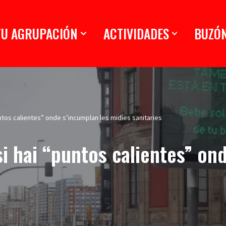
TU AGRUPACIÓN
ACTIVIDADES
BUZÓ
puntos calientes” onde s’incumplan les midíes sanitaries
 si hai “puntos calientes” on