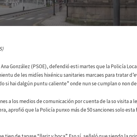
S)
na González (PSOE), defendió esti martes que la Policía Loca
ientu de les midíes hixénicu sanitaries marcaes para tratar d’
do si hai dalgún puntu caliente” onde nun se cumplan o non de
es a los medios de comunicación por cuenta de la so visita a le
ra, aprofió que la Policía punxo más de 50 sanciones solo esta 
ue tien de tapase “ñariz y boca”. Eso sí, señaló que siendo la p