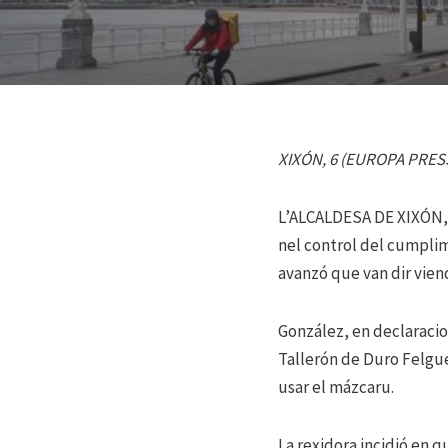
XIXÓN, 6 (EUROPA PRES
L’ALCALDESA DE XIXÓN, A
nel control del cumplim
avanzó que van dir vien
González, en declaracion
Tallerón de Duro Felgue
usar el mázcaru.
La rexidora incidió en q