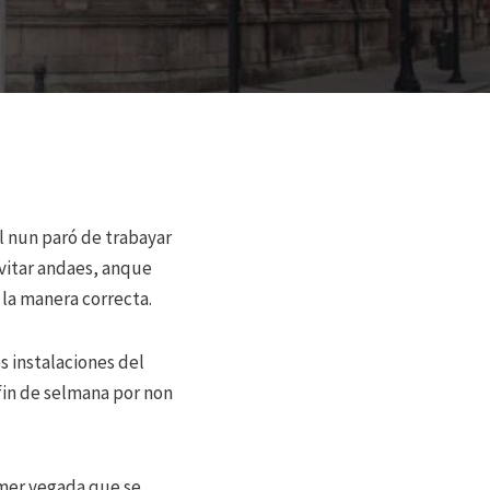
l nun paró de trabayar
evitar andaes, anque
 la manera correcta.
s instalaciones del
fin de selmana por non
rimer vegada que se