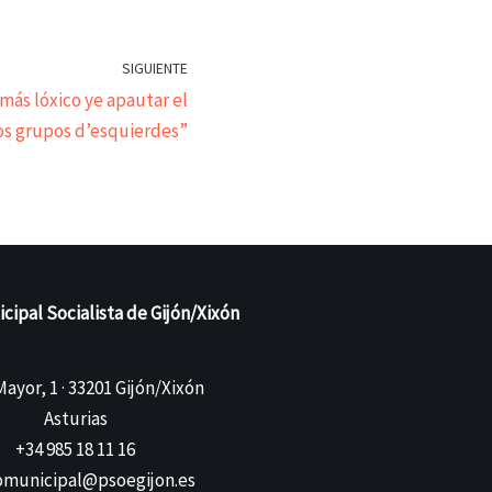
SIGUIENTE
más lóxico ye apautar el
s grupos d’esquierdes”
ipal Socialista de Gijón/Xixón
ayor, 1 · 33201 Gijón/Xixón
Asturias
+34 985 18 11 16
municipal@psoegijon.es