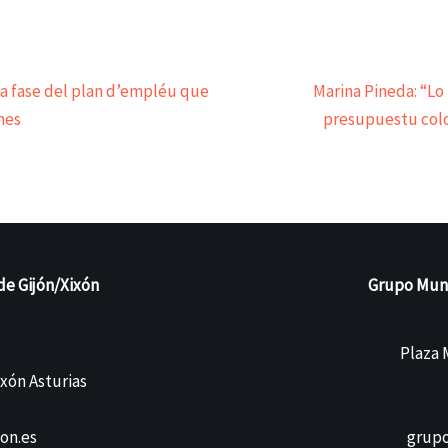
a fase del plan d’empléu que
Marina Pineda: “Lo 
nes
presupuestu colo
de Gijón/Xixón
Grupo Munic
Plaza M
ixón Asturias
on.es
grupo