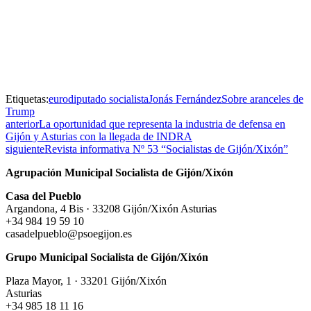
Etiquetas:
eurodiputado socialista
Jonás Fernández
Sobre aranceles de
Trump
anterior
La oportunidad que representa la industria de defensa en
Gijón y Asturias con la llegada de INDRA
siguiente
Revista informativa Nº 53 “Socialistas de Gijón/Xixón”
Agrupación Municipal Socialista de Gijón/Xixón
Casa del Pueblo
Argandona, 4 Bis · 33208 Gijón/Xixón Asturias
+34 984 19 59 10
casadelpueblo@psoegijon.es
Grupo Municipal Socialista de Gijón/Xixón
Plaza Mayor, 1 · 33201 Gijón/Xixón
Asturias
+34 985 18 11 16