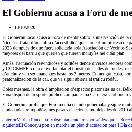
El Gobiernu acusa a Foru de ment
13/10/2020
El Gobiernu local acusa a Foro de mentir sobro la intervención de la c
Nicolás. Tratar d’una obra d’accesibilidá que surde d’un procesu de pa
2023 dempués de que fuera solicitada pola Asociación de Vecinos S
meyores del barriu que queríen que fueren incluyíes nel citáu plan.
Amás, l’actuación reivindicóse y sofitóse dende diversos sectores como
y COCEMFE, col oxetivu facilitar el tránsitu de sielles de ruedes, re
d’anchu y van ser enanchaes hasta los 3 metros. En nengún casu, por t
peatonalización de la cai, que va siguir abierta al tráficu rodáu.
Coles mesmes, la obra d’ampliación d’espacios piatonales na cai Bélxi
zona dispon de tresporte públicu con paraes na Carretera Carbonera y n
El Gobiernu aprofia que Foro mentía cuando gobernaba y sigue minti
ciudadanía arrampuñó-y nes pasaes elecciones municipales de 2019 al 
anterior
Marina Pineda ve «absolutamente irresponsable» que la derech
siguiente
El Conceyu pon en marcha un plan d’actuación para’l Día d