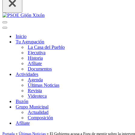
Menú
de
Menú
navegación
de
Inicio
navegación
Tu Agrupación
La Casa del Pueblo
Ejecutiva
Historia
Afíliate
Documentos
Actividades
Agenda
Últimas Noticias
Revista
Videoteca
Buzón
Grupo Municipal
Actualidad
Composición
Afíliate
Portada
»
Últimas Noticias
»
El Gobiernu acusa a Foru de mentir sobro la interven