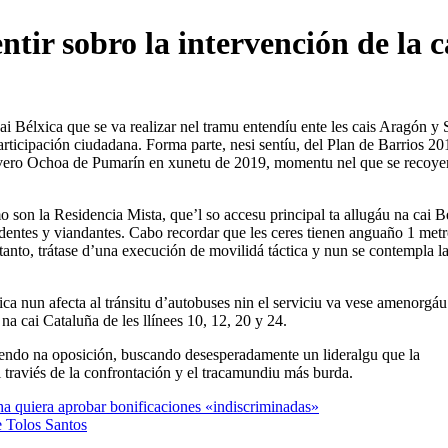
ir sobro la intervención de la c
ai Bélxica que se va realizar nel tramu entendíu ente les cais Aragón y
rticipación ciudadana. Forma parte, nesi sentíu, del Plan de Barrios 20
evero Ochoa de Pumarín en xunetu de 2019, momentu nel que se recoyer
 son la Residencia Mista, que’l so accesu principal ta allugáu na cai B
sidentes y viandantes. Cabo recordar que les ceres tienen anguaño 1 met
anto, trátase d’una execución de movilidá táctica y nun se contempla l
ca nun afecta al tránsitu d’autobuses nin el serviciu va vese amenorgáu
a cai Cataluña de les llínees 10, 12, 20 y 24.
endo na oposición, buscando desesperadamente un lideralgu que la
traviés de la confrontación y el tracamundiu más burda.
a quiera aprobar bonificaciones «indiscriminadas»
e Tolos Santos