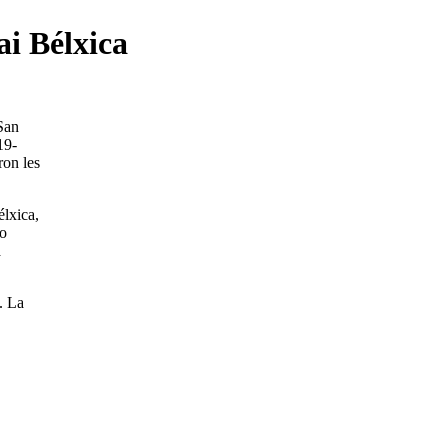
ai Bélxica
 San
19-
on les
élxica,
ro
a
. La