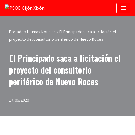
Saltar
al
contenido
Portada
»
Últimas Noticias
»
El Principado saca a licitación el
proyecto del consultorio periférico de Nuevo Roces
El Principado saca a licitación el
proyecto del consultorio
periférico de Nuevo Roces
17/06/2020