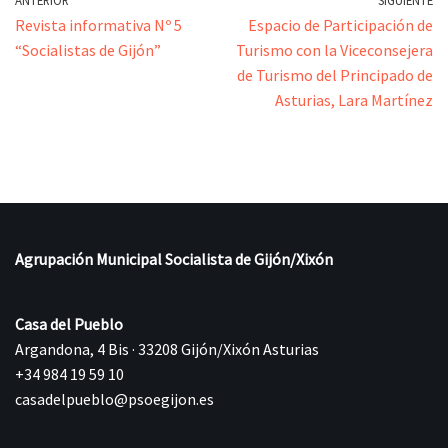
ANTERIOR
SIGUIENTE
Revista informativa Nº 5
Espacio de Participación de
“Socialistas de Gijón”
Turismo con la Viceconsejera
de Turismo del Principado de
Asturias, Lara Martínez
Agrupación Municipal Socialista de Gijón/Xixón
Casa del Pueblo
Argandona, 4 Bis · 33208 Gijón/Xixón Asturias
+34 984 19 59 10
casadelpueblo@psoegijon.es