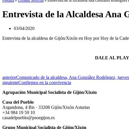
Portada
»
Últimas Noticias
»
Entrevista de la Alcaldesa Ana González Rodríguez
Entrevista de la Alcaldesa Ana
03/04/2020
Entrevista de la alcaldesa de Gijón/Xixón en Hoy por Hoy de la Cade
DALE AL PLA
anterior
Comunicado de la alcaldesa, Ana González Rodríguez, jueves 
siguiente
Confiemos en la convivencia
Agrupación Municipal Socialista de Gijón/Xixón
Casa del Pueblo
Argandona, 4 Bis · 33208 Gijón/Xixón Asturias
+34 984 19 59 10
casadelpueblo@psoegijon.es
Grupo Municipal Socialista de Gijón/Xixón