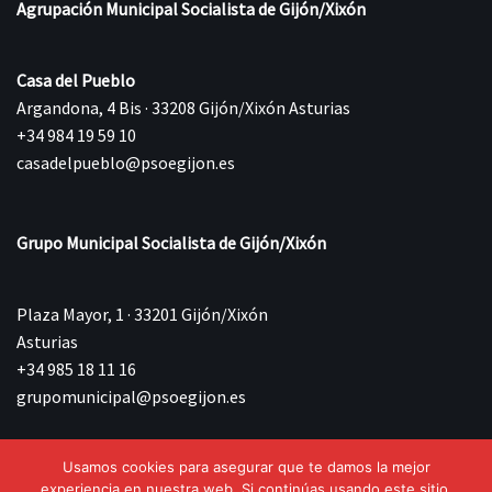
Agrupación Municipal Socialista de Gijón/Xixón
Casa del Pueblo
Argandona, 4 Bis · 33208 Gijón/Xixón Asturias
+34 984 19 59 10
casadelpueblo@psoegijon.es
Grupo Municipal Socialista de Gijón/Xixón
Plaza Mayor, 1 · 33201 Gijón/Xixón
Asturias
+34 985 18 11 16
grupomunicipal@psoegijon.es
Usamos cookies para asegurar que te damos la mejor
©{current_year} Agrupación Municipal Socialista de
experiencia en nuestra web. Si continúas usando este sitio,