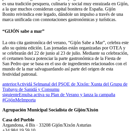
es una tradición pesquera, culinaria y social muy enraizada en Gijón,
a la que muchos consideran capital bonitera de España. Gijón
Bonito reivindica este legado, dándole un impulso a través de una
marca unificada con connotaciones gastronómicas y turísticas.
“GIJÓN sabe a mar”
La otra cita gastronóica del verano, “Gijón Sabe a Mar”, celebra este
año su quinta edición. Las jornadas están organizadas por OTEA y
se celebrarán del 22 de junio al 23 de julio. Mediante su celebración,
el certamen busca potenciar la parte gastronómica de la Fiesta de
San Pedro que se basa en el uso de ingredientes relacionados con el
mundo de la mar salvaguardando así parte del origen de esta
festividad patronal.
anterior
Actividá Selmanal del PSOE de Xixón: Xunta del Grupu de
Trabayu de Sanidá y Consumu
siguiente
Emulsa activa su Plan de Verano y lanza la campaña
#GijónMeImporta
Agrupación Municipal Socialista de Gijón/Xixón
Casa del Pueblo
Argandona, 4 Bis · 33208 Gijón/Xixón Asturias
+34 984 19 59 10