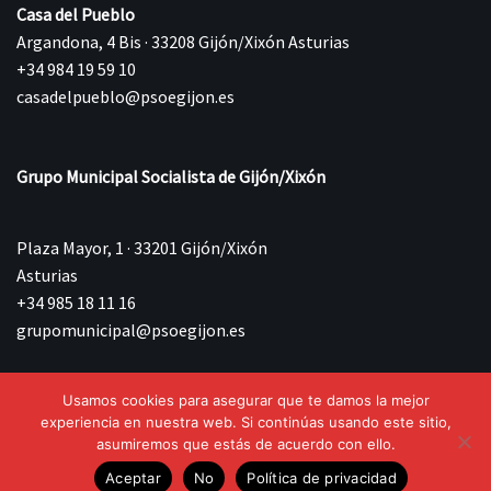
Casa del Pueblo
Argandona, 4 Bis · 33208 Gijón/Xixón Asturias
+34 984 19 59 10
casadelpueblo@psoegijon.es
Grupo Municipal Socialista de Gijón/Xixón
Plaza Mayor, 1 · 33201 Gijón/Xixón
Asturias
+34 985 18 11 16
grupomunicipal@psoegijon.es
Usamos cookies para asegurar que te damos la mejor
©{current_year} Agrupación Municipal Socialista de
experiencia en nuestra web. Si continúas usando este sitio,
Gijón/Xixón.
asumiremos que estás de acuerdo con ello.
Aceptar
No
Política de privacidad
Aviso Legal
Política de privacidad
Política de Cookies