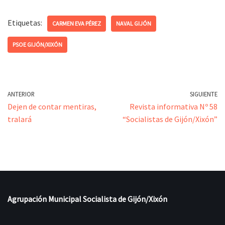
Etiquetas:
CARMEN EVA PÉREZ
NAVAL GIJÓN
PSOE GIJÓN/XIXÓN
ANTERIOR
SIGUIENTE
Dejen de contar mentiras,
Revista informativa Nº 58
tralará
“Socialistas de Gijón/Xixón”
Agrupación Municipal Socialista de Gijón/Xixón