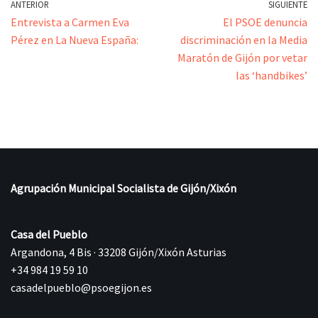
ANTERIOR
SIGUIENTE
Entrevista a Carmen Eva
El PSOE denuncia
Pérez en La Nueva España:
discriminación en la Media
Maratón de Gijón por vetar
las ‘handbikes’
Agrupación Municipal Socialista de Gijón/Xixón
Casa del Pueblo
Argandona, 4 Bis · 33208 Gijón/Xixón Asturias
+34 984 19 59 10
casadelpueblo@psoegijon.es