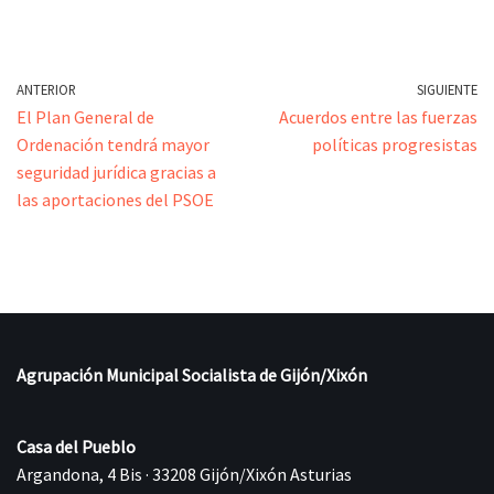
ANTERIOR
SIGUIENTE
El Plan General de
Acuerdos entre las fuerzas
Ordenación tendrá mayor
políticas progresistas
seguridad jurídica gracias a
las aportaciones del PSOE
Agrupación Municipal Socialista de Gijón/Xixón
Casa del Pueblo
Argandona, 4 Bis · 33208 Gijón/Xixón Asturias