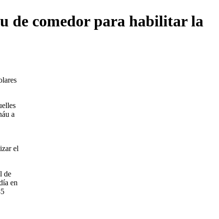
u de comedor para habilitar la
olares
uelles
náu a
izar el
l de
día en
45