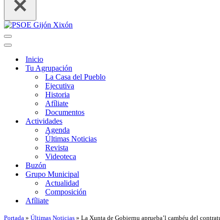
Menú
de
Menú
navegación
de
Inicio
navegación
Tu Agrupación
La Casa del Pueblo
Ejecutiva
Historia
Afíliate
Documentos
Actividades
Agenda
Últimas Noticias
Revista
Videoteca
Buzón
Grupo Municipal
Actualidad
Composición
Afíliate
Portada
»
Últimas Noticias
»
La Xunta de Gobiernu aprueba’l cambéu del contratu 