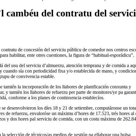
cambéu del contratu del servici
ontratu de concesión del serviciu públicu de comedor nos centros esc
ara habilitar, ente otres cuestiones, la figura de “habitual-esporádicu”.
lidá del usu del serviciu d’almuerzu, atención temprana y de comida a aq
s y cuando sía con periodicidad fixa y/o establecida de mano, y condicio
rupu de convivencia estable.
 tamién la incorporación de los llabores de planificación conxunta y
, y tamién los llabores de refuerzu per parte de monitores/ye pa garant
idá, conforme a los planes de continxencia establecíos.
ue se desenvolvieron los díes 18 y 21 de setiembre, computáronse un tota
es de refuerzu, envaloróse un máximu d’hores de 17.523, trés hores al 
zos y dos hores pal serviciu de comida, con un costu máximu de 262.8
la selección de técnicos/as medios de xestión pa ellaborar una bolsa