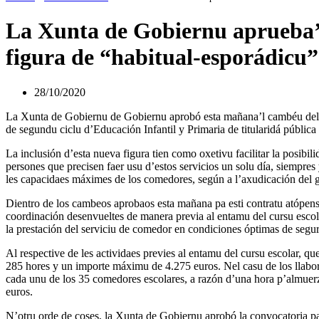
La Xunta de Gobiernu aprueba’l 
figura de “habitual-esporádicu”
28/10/2020
La Xunta de Gobiernu de Gobiernu aprobó esta mañana’l cambéu del c
de segundu ciclu d’Educación Infantil y Primaria de titularidá pública p
La inclusión d’esta nueva figura tien como oxetivu facilitar la posibi
persones que precisen faer usu d’estos servicios un solu día, siempre
les capacidaes máximes de los comedores, según a l’axudicación del g
Dientro de los cambeos aprobaos esta mañana pa esti contratu atópense
coordinación desenvueltes de manera previa al entamu del cursu escolar
la prestación del serviciu de comedor en condiciones óptimas de segur
Al respective de les actividaes previes al entamu del cursu escolar, q
285 hores y un importe máximu de 4.275 euros. Nel casu de los llabor
cada unu de los 35 comedores escolares, a razón d’una hora p’almuer
euros.
N’otru orde de coses, la Xunta de Gobiernu aprobó la convocatoria pa 