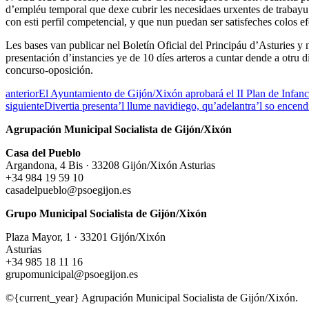
d’empléu temporal que dexe cubrir les necesidaes urxentes de trabayu 
con esti perfil competencial, y que nun puedan ser satisfeches colos e
Les bases van publicar nel Boletín Oficial del Principáu d’Asturies y
presentación d’instancies ye de 10 díes arteros a cuntar dende a otru d
concurso-oposición.
anterior
El Ayuntamiento de Gijón/Xixón aprobará el II Plan de Infanci
siguiente
Divertia presenta’l llume navidiego, qu’adelantra’l so encen
Agrupación Municipal Socialista de Gijón/Xixón
Casa del Pueblo
Argandona, 4 Bis · 33208 Gijón/Xixón Asturias
+34 984 19 59 10
casadelpueblo@psoegijon.es
Grupo Municipal Socialista de Gijón/Xixón
Plaza Mayor, 1 · 33201 Gijón/Xixón
Asturias
+34 985 18 11 16
grupomunicipal@psoegijon.es
©{current_year} Agrupación Municipal Socialista de Gijón/Xixón.