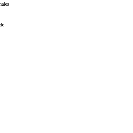
nales
 de