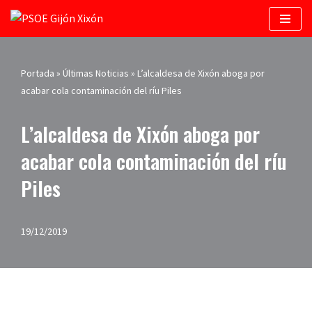
Saltar
al
contenido
Portada
»
Últimas Noticias
»
L’alcaldesa de Xixón aboga por
acabar cola contaminación del ríu Piles
L’alcaldesa de Xixón aboga por
acabar cola contaminación del ríu
Piles
19/12/2019