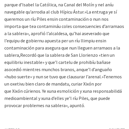
parque d’Isabel la Católica, na Canal del Molín y nel aníu
navegable qu’arrodia al club Hípicu Ástur.»La entruga ye sí
queremos un ríu Piles ensin contaminación o nun nos
importa que tea contamináu coles consecuencies d’arramaos
a la sablera», aprofió l’alcaldesa, qu’hai aseverado que
l’equipu de gobiernu apuesta per un ríu llimpiu ensin
contaminación para asegura que nun lleguen arramaos a la
sablera,Recordó que la sablera de San Llorienzo «tien un
equilibriu inestable» y que’l cartelu de prohibíu bañase
asocedió mientres munchos branos, anque’l d’anguaño
«hubo suerte» y nun se tuvo que clausurar l’arenal.»Tenemos
un oxetivu bien claro de mandatu, curiar Xixón por
que Xixón cúrienos. Ye xuna esmolición y xuna responsabilidá
medioambiental y xuna d’elles ye’l ríu Piles, que puede
provocar problemes na sablera», apuntó.