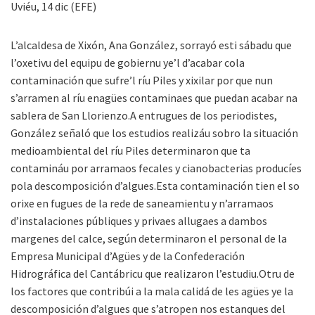
Uviéu, 14 dic (EFE)
L’alcaldesa de Xixón, Ana González, sorrayó esti sábadu que
l’oxetivu del equipu de gobiernu ye’l d’acabar cola
contaminación que sufre’l ríu Piles y xixilar por que nun
s’arramen al ríu enagües contaminaes que puedan acabar na
sablera de San Llorienzo.A entrugues de los periodistes,
González señaló que los estudios realizáu sobro la situación
medioambiental del ríu Piles determinaron que ta
contamináu por arramaos fecales y cianobacterias producíes
pola descomposición d’algues.Esta contaminación tien el so
orixe en fugues de la rede de saneamientu y n’arramaos
d’instalaciones públiques y privaes allugaes a dambos
margenes del calce, según determinaron el personal de la
Empresa Municipal d’Agües y de la Confederación
Hidrográfica del Cantábricu que realizaron l’estudiu.Otru de
los factores que contribúi a la mala calidá de les agües ye la
descomposición d’algues que s’atropen nos estanques del