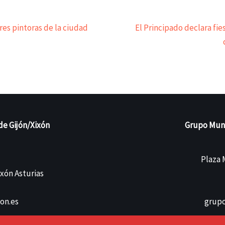
es pintoras de la ciudad
El Principado declara fies
de Gijón/Xixón
Grupo Munic
Plaza M
ixón Asturias
on.es
grupo