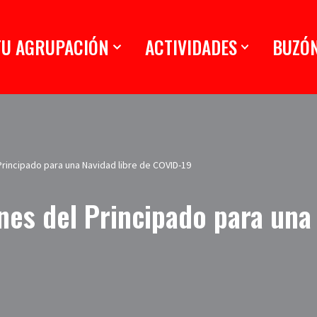
TU AGRUPACIÓN
ACTIVIDADES
BUZÓ
rincipado para una Navidad libre de COVID-19
es del Principado para una 