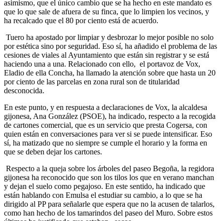
asimismo, que el único cambio que se ha hecho en este mandato es
que lo que sale de afuera de su finca, que lo limpien los vecinos, y
ha recalcado que el 80 por ciento está de acuerdo.
Tuero ha apostado por limpiar y desbrozar lo mejor posible no solo
por estética sino por seguridad. Eso sí, ha añadido el problema de las
cesiones de viales al Ayuntamiento que están sin registrar y se está
haciendo una a una. Relacionado con ello, el portavoz de Vox,
Eladio de ella Concha, ha llamado la atención sobre que hasta un 20
por ciento de las parcelas en zona rural son de titularidad
desconocida.
En este punto, y en respuesta a declaraciones de Vox, la alcaldesa
gijonesa, Ana González (PSOE), ha indicado, respecto a la recogida
de cartones comercial, que es un servicio que presta Cogersa, con
quien están en conversaciones para ver si se puede intensificar. Eso
sí, ha matizado que no siempre se cumple el horario y la forma en
que se deben dejar los cartones.
Respecto a la queja sobre los árboles del paseo Begoña, la regidora
gijonesa ha reconocido que son los tilos los que en verano manchan
y dejan el suelo como pegajoso. En este sentido, ha indicado que
están hablando con Emulsa el estudiar su cambio, a lo que se ha
dirigido al PP para señalarle que espera que no la acusen de talarlos,
como han hecho de los tamarindos del paseo del Muro. Sobre estos