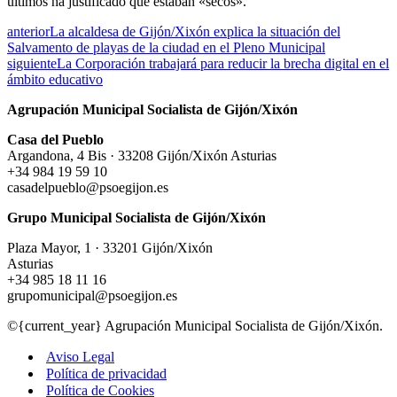
últimos ha justificado que estaban «secos».
anterior
La alcaldesa de Gijón/Xixón explica la situación del
Salvamento de playas de la ciudad en el Pleno Municipal
siguiente
La Corporación trabajará para reducir la brecha digital en el
ámbito educativo
Agrupación Municipal Socialista de Gijón/Xixón
Casa del Pueblo
Argandona, 4 Bis · 33208 Gijón/Xixón Asturias
+34 984 19 59 10
casadelpueblo@psoegijon.es
Grupo Municipal Socialista de Gijón/Xixón
Plaza Mayor, 1 · 33201 Gijón/Xixón
Asturias
+34 985 18 11 16
grupomunicipal@psoegijon.es
©{current_year} Agrupación Municipal Socialista de Gijón/Xixón.
Aviso Legal
Política de privacidad
Política de Cookies