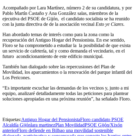
Acompañado por Lara Martínez, número 2 de su candidatura, y por
Pablo Martín Castaño y Ana González salas, miembros de la
ejecutiva del PSOE de Gijón, el candidato socialista se ha reunido
con la junta directiva de de la asociación vecinal
Esto ye Ciares
.
Han abordado temas de interés como para la zona como la
recuperación del Antiguo Hogar del Pensionista. En ese sentido,
Floro se ha comprometido a estudiar la la posibilidad de que exista
un servicio de cafetería, tal y como demanda el vecindario, en el
futuro acondicionamiento de este edificio municipal.
También han dialogado sobre las repercusiones del Plan de
Movilidad, los aparcamientos o la renovación del parque infantil del
Los Pericones.
“Es importante escuchar las demandas de los vecinos y, junto a mi
equipo, analizaré detalladamente todas las peticiones para plantear
soluciones apropiadas en una próxima reunión”, ha señalado Floro.
Etiquetas:
Antiguo Hogar del Pensionista
Floro candidato PSOE
Alcaldía Gijón
lara martinez
Plan Movilidad
PSOE Gijón/Xixón
anterior
Floro defiende en Bilbao una movilidad sostenible
dialogada, participativa y consensuada que conecte los barrios entre