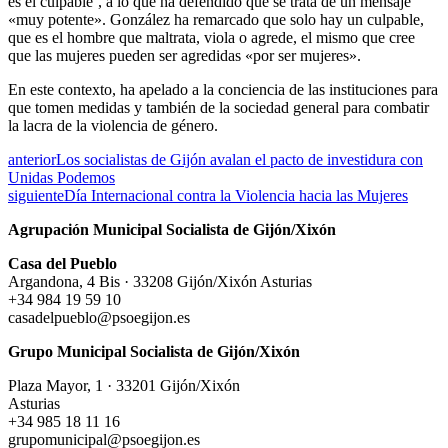
es el culpable’, a lo que ha defendido que se trata de un mensaje
«muy potente». González ha remarcado que solo hay un culpable,
que es el hombre que maltrata, viola o agrede, el mismo que cree
que las mujeres pueden ser agredidas «por ser mujeres».
En este contexto, ha apelado a la conciencia de las instituciones para
que tomen medidas y también de la sociedad general para combatir
la lacra de la violencia de género.
anterior
Los socialistas de Gijón avalan el pacto de investidura con
Unidas Podemos
siguiente
Día Internacional contra la Violencia hacia las Mujeres
Agrupación Municipal Socialista de Gijón/Xixón
Casa del Pueblo
Argandona, 4 Bis · 33208 Gijón/Xixón Asturias
+34 984 19 59 10
casadelpueblo@psoegijon.es
Grupo Municipal Socialista de Gijón/Xixón
Plaza Mayor, 1 · 33201 Gijón/Xixón
Asturias
+34 985 18 11 16
grupomunicipal@psoegijon.es