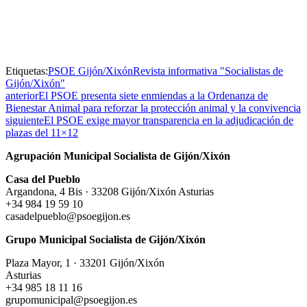
Etiquetas:
PSOE Gijón/Xixón
Revista informativa "Socialistas de
Gijón/Xixón"
anterior
El PSOE presenta siete enmiendas a la Ordenanza de
Bienestar Animal para reforzar la protección animal y la convivencia
siguiente
El PSOE exige mayor transparencia en la adjudicación de
plazas del 11×12
Agrupación Municipal Socialista de Gijón/Xixón
Casa del Pueblo
Argandona, 4 Bis · 33208 Gijón/Xixón Asturias
+34 984 19 59 10
casadelpueblo@psoegijon.es
Grupo Municipal Socialista de Gijón/Xixón
Plaza Mayor, 1 · 33201 Gijón/Xixón
Asturias
+34 985 18 11 16
grupomunicipal@psoegijon.es