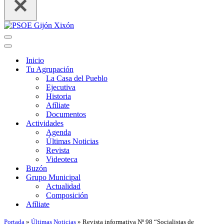
Menú
de
Menú
navegación
de
Inicio
navegación
Tu Agrupación
La Casa del Pueblo
Ejecutiva
Historia
Afíliate
Documentos
Actividades
Agenda
Últimas Noticias
Revista
Videoteca
Buzón
Grupo Municipal
Actualidad
Composición
Afíliate
Portada
»
Últimas Noticias
»
Revista informativa Nº 98 “Socialistas de