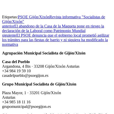
Etiquetas:
PSOE Gijón/Xixón
Revista informativa "Socialistas de
Gijón/Xixón"
anterior
El abandono de la Casa de la Maqueta pone en riesgo la
declaración de la Laboral como Patrimonio Mundial
siguiente
El PSOE denuncia que el gobierno local prometió agilizar
los trámites para las fiestas de barrio y ni siquiera ha modificado la
normativa
Agrupación Municipal Socialista de Gijón/Xixón
Casa del Pueblo
Argandona, 4 Bis · 33208 Gijón/Xixón Asturias
+34 984 19 59 10
casadelpueblo@psoegijon.es
Grupo Municipal Socialista de Gijón/Xixón
Plaza Mayor, 1 · 33201 Gijón/Xixón
Asturias
+34 985 18 11 16
grupomunicipal@psoegijon.es