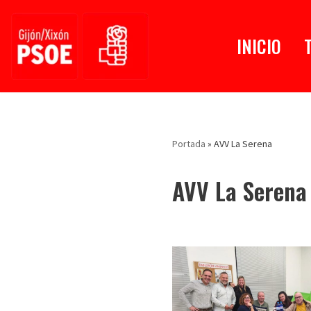
Saltar
INICIO
al
contenido
Portada
»
AVV La Serena
AVV La Serena