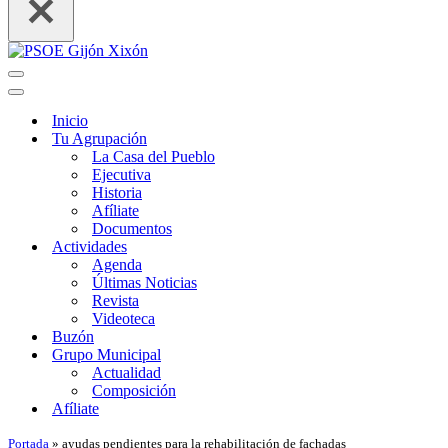
Menú
de
Menú
navegación
de
Inicio
navegación
Tu Agrupación
La Casa del Pueblo
Ejecutiva
Historia
Afíliate
Documentos
Actividades
Agenda
Últimas Noticias
Revista
Videoteca
Buzón
Grupo Municipal
Actualidad
Composición
Afíliate
Portada
»
ayudas pendientes para la rehabilitación de fachadas