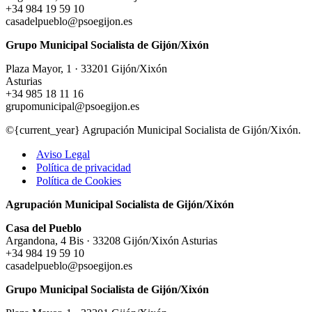
+34 984 19 59 10
q
casadelpueblo@psoegijon.es
r
la
Grupo Municipal Socialista de Gijón/Xixón
a
p
Plaza Mayor, 1 · 33201 Gijón/Xixón
p
Asturias
la
+34 985 18 11 16
r
grupomunicipal@psoegijon.es
d
f
©{current_year} Agrupación Municipal Socialista de Gijón/Xixón.
Aviso Legal
Política de privacidad
Política de Cookies
Agrupación Municipal Socialista de Gijón/Xixón
Casa del Pueblo
Argandona, 4 Bis · 33208 Gijón/Xixón Asturias
+34 984 19 59 10
casadelpueblo@psoegijon.es
Grupo Municipal Socialista de Gijón/Xixón