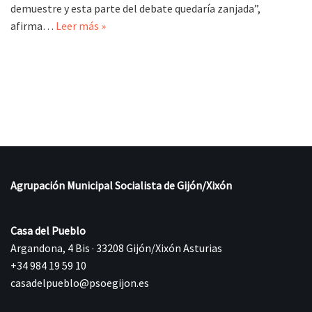
demuestre y esta parte del debate quedaría zanjada”,
afirma…
Leer más »
Agrupación Municipal Socialista de Gijón/Xixón
Casa del Pueblo
Argandona, 4 Bis · 33208 Gijón/Xixón Asturias
+34 984 19 59 10
casadelpueblo@psoegijon.es