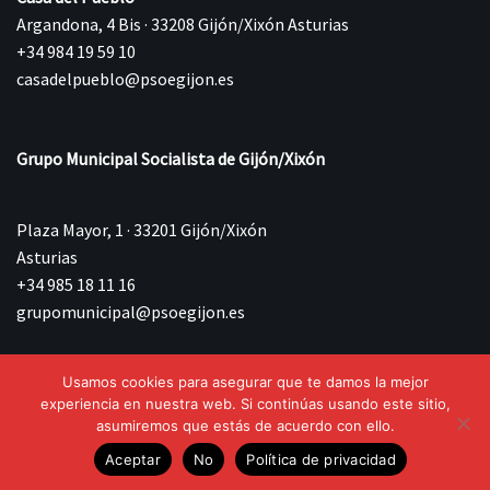
Argandona, 4 Bis · 33208 Gijón/Xixón Asturias
+34 984 19 59 10
casadelpueblo@psoegijon.es
Grupo Municipal Socialista de Gijón/Xixón
Plaza Mayor, 1 · 33201 Gijón/Xixón
Asturias
+34 985 18 11 16
grupomunicipal@psoegijon.es
Usamos cookies para asegurar que te damos la mejor
©{current_year} Agrupación Municipal Socialista de
experiencia en nuestra web. Si continúas usando este sitio,
Gijón/Xixón.
asumiremos que estás de acuerdo con ello.
Aceptar
No
Política de privacidad
Aviso Legal
Política de privacidad
Política de Cookies