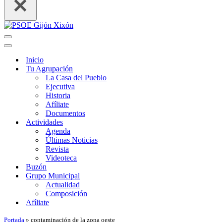
Menú
de
Menú
navegación
de
Inicio
navegación
Tu Agrupación
La Casa del Pueblo
Ejecutiva
Historia
Afíliate
Documentos
Actividades
Agenda
Últimas Noticias
Revista
Videoteca
Buzón
Grupo Municipal
Actualidad
Composición
Afíliate
Portada
»
contaminación de la zona oeste