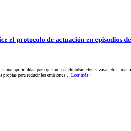
e el protocolo de actuación en episodios de
 es una oportunidad para que ambas administraciones vayan de la mano
El
das propias para reducir las emisiones…
Leer más »
PSOE
exige
al
Ayuntamiento
que
actualice
el
protocolo
de
actuación