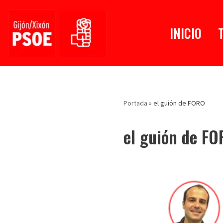
Saltar
INICIO
al
contenido
Portada
»
el guión de FORO
el guión de F