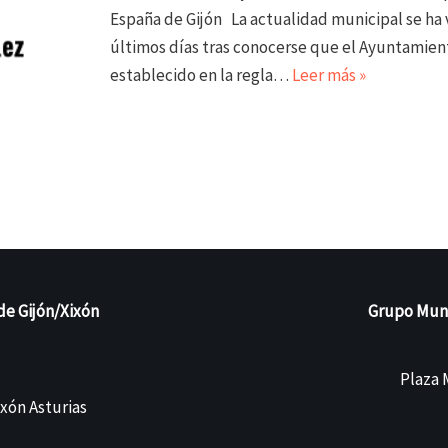
España de Gijón La actualidad municipal se ha v
últimos días tras conocerse que el Ayuntamient
establecido en la regla…
Leer más »
de Gijón/Xixón
Grupo Munic
Plaza M
ixón Asturias